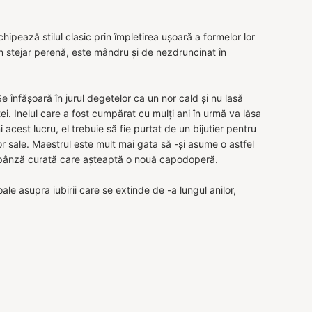
ipează stilul clasic prin împletirea ușoară a formelor lor
 un stejar perenă, este mândru și de nezdruncinat în
 înfășoară în jurul degetelor ca un nor cald și nu lasă
. Inelul care a fost cumpărat cu mulți ani în urmă va lăsa
i acest lucru, el trebuie să fie purtat de un bijutier pentru
r sale. Maestrul este mult mai gata să -și asume o astfel
 o pânză curată care așteaptă o nouă capodoperă.
le asupra iubirii care se extinde de -a lungul anilor,