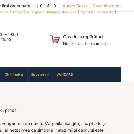
ărul de puncte
( i )
0 - €
*
0 |
Autentificare
|
Deschide cont
Norsk
|
Polski
|
Português
|
Română
|
Русский
|
Српски
|
Slovenský
|
0 – 19:00
Coș de cumpărături
 15:00
Nu există articole în coș.
Chihlimbar
Suveniruri
VÂNZARE
925 probă
verighetele de nuntă. Marginile ascuțite, sculpturile și
ds. Iar netezimea ca simbol al netezimii și calmului este