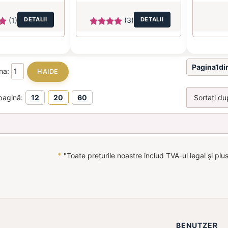
(1)
DETALII
(3)
DETALII
Pagina1di
ina:
pagină:
12
20
60
*
"Toate prețurile noastre includ TVA-ul legal și plu
BENUTZER