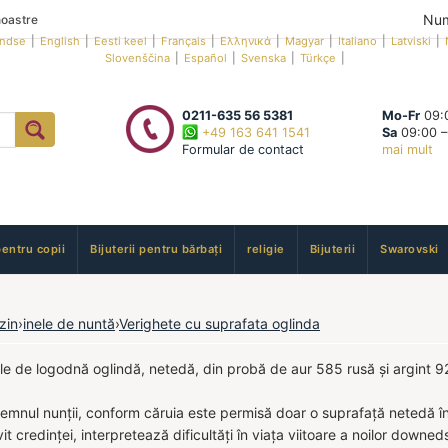
Num
oastre
andse
|
English
|
Eesti keel
|
Français
|
Ελληνικά
|
Magyar
|
Italiano
|
Latviski
|
Slovenščina
|
Español
|
Svenska
|
Türkçe
|
0211-635 56 5381
Mo-Fr
09:0
+49 163 641 1541
Sa
09:00 –
Formular de contact
mai mult
pentru copii
Bijuterii pentru bărbați
religie
Bijuterii
Swarovski
zin
›
inele de nuntă
›
Verighete cu suprafata oglinda
le de logodnă oglindă, netedă, din probă de aur 585 rusă și argint 
semnul nunții, conform căruia este permisă doar o suprafață netedă în 
ivit credinței, interpretează dificultăți în viața viitoare a noilor downe