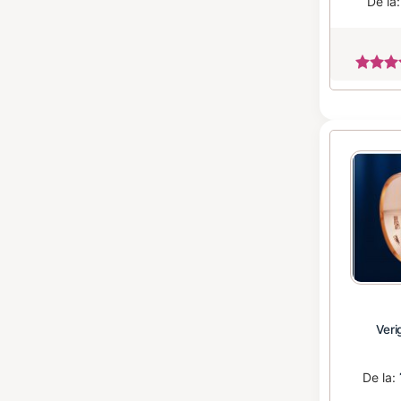
De la
Veri
De la: