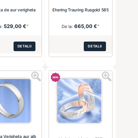
ta de aur verigheta
Ehering Trauring Rusgold 585
529,00 €
*
665,00 €
*
a:
De la:
DETALII
DETALII
a Verigheta aur alb