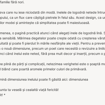
familie fără nori.
ceva care nu iese niciodată din modă. Inelele de logodnă netede întruch
mpului, ca un flux care câștigă pietrele în felul său. Acest design, ca
nilor modei și amintește că simplitatea poate fi maiestuoasă.
menea, o pagină practică atunci când alegeți inele de logodnă lină. Se
 sensibilă. Mărimea degetelor poate crește odată cu creșterea vârstei
itată și poate fi pierdut în mările nesfârșite ale vieții. Pentru a preven
 o nouă dimensiune, precum un poet care necesită o revizuire a liniilo
unci când inelul este neted, fără prea mult decor și inserții, precum
e plină de părți și complicații, netezimea verighetei este o șoaptă moa
 blând care poartă aromele primelor culori de primăvară.
ină dimensiunea inelului poate fi găsită aici: dimensiunea
unta ta veselă și cealaltă viață fericită!
t! *