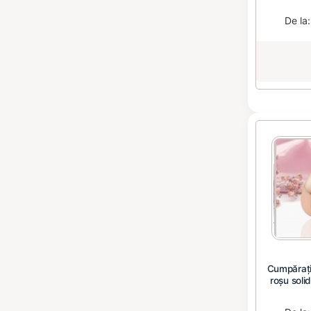
De la
Cumpărați
roșu soli