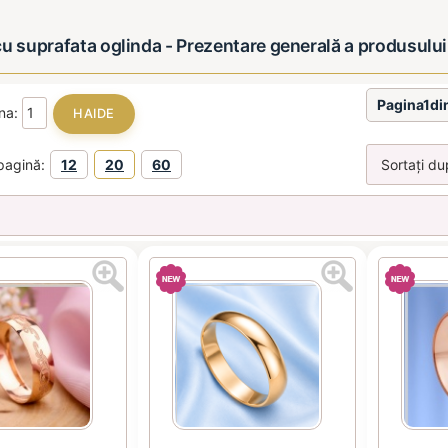
cu suprafata oglinda - Prezentare generală a produsului
Pagina1di
ina:
pagină:
12
20
60