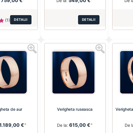
759,00 €
*
549,00 €
*
:
De la:
De l
(1)
DETALII
DETALII
gheta de aur
Verigheta ruseasca
Verighet
1.189,00 €
*
615,00 €
*
De la:
De l