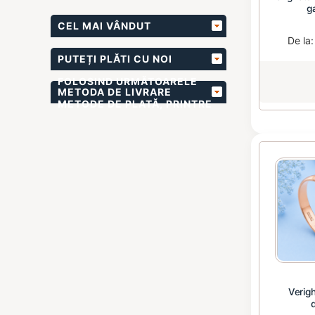
g
CEL MAI VÂNDUT
De la
PUTEȚI PLĂTI CU NOI
FOLOSIND URMĂTOARELE
METODA DE LIVRARE
METODE DE PLATĂ, PRINTRE
ALTELE
Verig