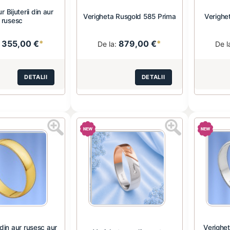
r Bijuterii din aur
Verigheta Rusgold 585 Prima
Verighe
rusesc
355,00 €
*
879,00 €
*
:
De la:
De l
DETALII
DETALII
din aur rusesc aur
Verighet