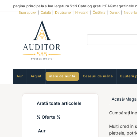
pagina principala
a lua legatura
Știri
Catalog gratuit
FAQ
magazinele n
Български
|
Català
|
Deutsche
|
Hrvatski
|
Čeština
|
Dansk
|
Nederl
Aur
Argint
inele de nuntă
Ceasuri de mână
Bijuterii 
Acasă
›
Maga
Arată toate articolele
Cumpărați ine
% Oferte %
Mulți cred în 
Aur
pietrele, potr