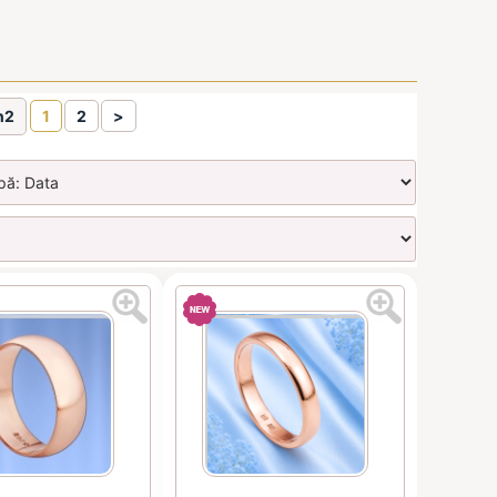
n2
1
2
>