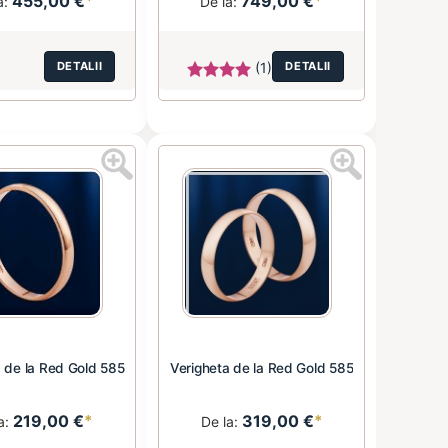
455,00 €
*
749,00 €
*
a:
De la:
DETALII
(1)
DETALII
a de la Red Gold 585
Verigheta de la Red Gold 585
219,00 €
*
319,00 €
*
a:
De la: