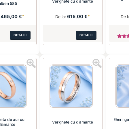
Verighete cu diamante
alben 585
465,00 €
*
615,00 €
*
:
De la:
De l
DETALII
DETALII
heta de aur cu
Eheringe
Verighete cu diamante
diamante