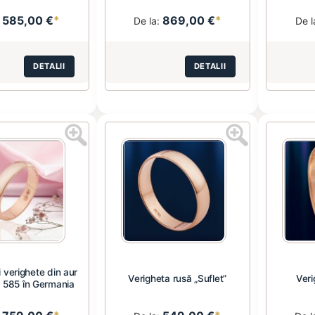
585,00 €
*
869,00 €
*
:
De la:
De l
DETALII
DETALII
 verighete din aur
Verigheta rusă „Suflet”
Veri
d 585 în Germania