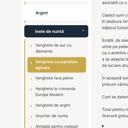
asociată cu o 
Argint
Clasicii sunt 
în țesătura ti
mijlocul furtu
inele de nuntă
Există, de ase
Verighete de aur cu
urme pe pielea
diamante
ca o amintire u
a se adapta la
Verighete cu suprafata
de lucrare at
oglinda
În această lum
Verighete fara pietre
precum vântul
Verighete la comanda
Europe Modern
Cum se determ
Verighete de argint
Totul pentru n
Gravură gratui
Voucher de nunta
Ambalaj pentru cadouri