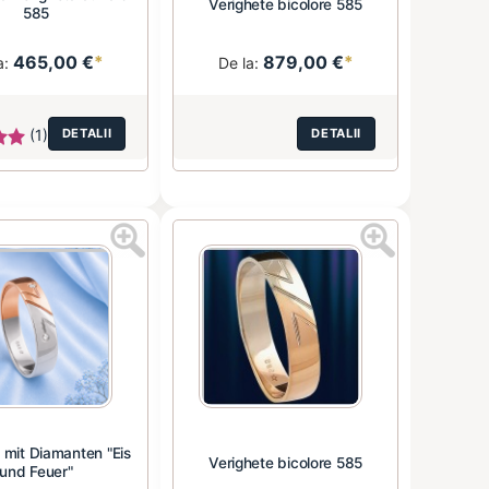
Verighete bicolore 585
585
465,00 €
*
879,00 €
*
a:
De la:
(1)
DETALII
DETALII
 mit Diamanten "Eis
Verighete bicolore 585
und Feuer"