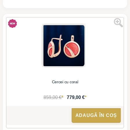
Cercei cu coral
*
*
859,00 €
779,00 €
ADAUGĂ ÎN COȘ