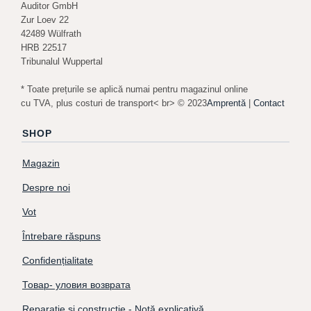
Auditor GmbH
Zur Loev 22
42489 Wülfrath
HRB 22517
Tribunalul Wuppertal
* Toate prețurile se aplică numai pentru magazinul online
cu TVA, plus costuri de transport< br> © 2023
Amprentă
|
Contact
SHOP
Magazin
Despre noi
Vot
Întrebare răspuns
Confidențialitate
Товар- уловия возврата
Reparație și construcție - Notă explicativă