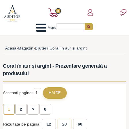
0
Meniu
Acasă
›
Magazin
›
Bijuterii
›
Coral în aur și argint
Coral în aur și argint - Prezentare generală a
produsului
Accesați pagina:
1
2
>
8
Rezultate pe pagină:
12
20
60