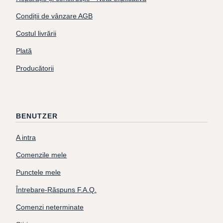
Condiții de vânzare AGB
Costul livrării
Plată
Producătorii
BENUTZER
A intra
Comenzile mele
Punctele mele
Întrebare-Răspuns F.A.Q.
Comenzi neterminate