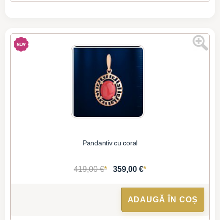
Pandantiv cu coral
*
*
419,00 €
359,00 €
ADAUGĂ ÎN COȘ