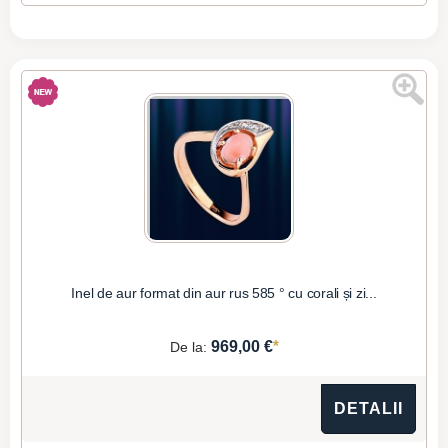
Inel de aur format din aur rus 585 ° cu corali și zi...
*
969,00 €
De la:
DETALII