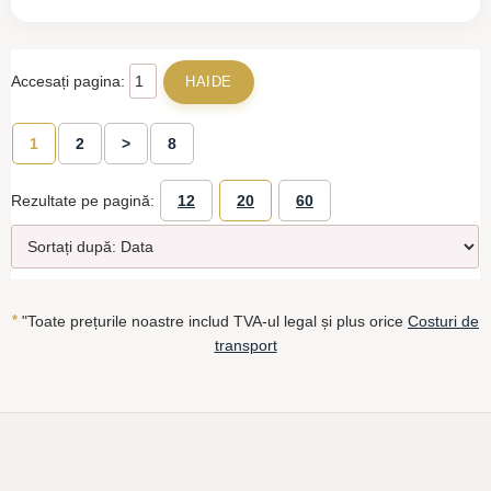
Accesați pagina:
1
2
>
8
Rezultate pe pagină:
12
20
60
*
"Toate prețurile noastre includ TVA-ul legal și plus orice
Costuri de
transport