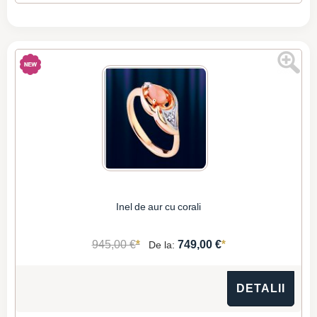
Inel de aur cu corali
*
*
945,00 €
749,00 €
De la:
DETALII