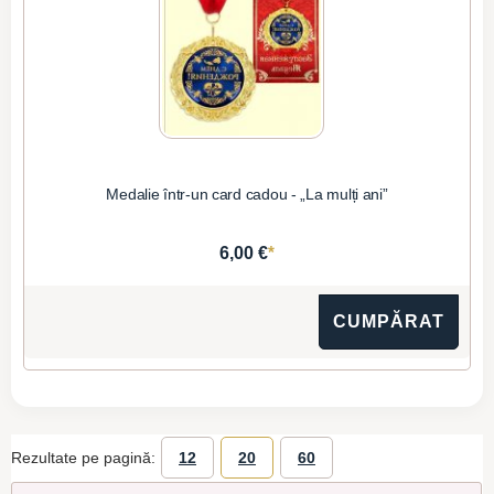
Medalie într-un card cadou - „La mulți ani”
*
6,00 €
CUMPĂRAT
Rezultate pe pagină:
12
20
60