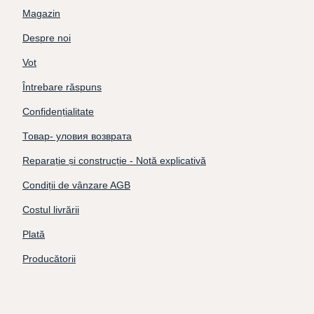
Magazin
Despre noi
Vot
Întrebare răspuns
Confidențialitate
Товар- уловия возврата
Reparație și construcție - Notă explicativă
Condiții de vânzare AGB
Costul livrării
Plată
Producătorii