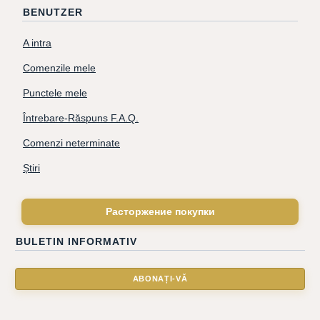
BENUTZER
A intra
Comenzile mele
Punctele mele
Întrebare-Răspuns F.A.Q.
Comenzi neterminate
Știri
Расторжение покупки
BULETIN INFORMATIV