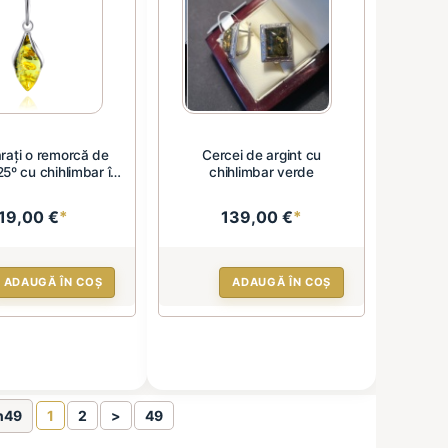
ați o remorcă de
Cercei de argint cu
25º cu chihlimbar în
chihlimbar verde
...
19,00 €
*
139,00 €
*
ADAUGĂ ÎN COȘ
ADAUGĂ ÎN COȘ
n49
1
2
>
49