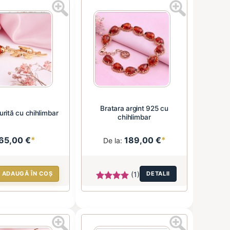
Bratara argint 925 cu
urită cu chihlimbar
chihlimbar
65,00 €
*
189,00 €
*
De la:
ADAUGĂ ÎN COȘ
(1)
DETALII