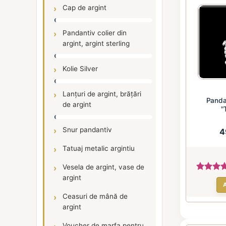
Cap de argint
Pandantiv colier din
argint, argint sterling
Kolie Silver
Lanțuri de argint, brățări
Pandan
de argint
"
Snur pandantiv
4
Tatuaj metalic argintiu
Vesela de argint, vase de
argint
Ceasuri de mână de
argint
Voucher de marfa pentru