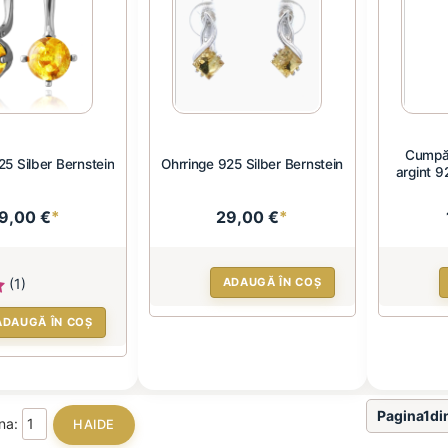
Cumpăr
25 Silber Bernstein
Ohrringe 925 Silber Bernstein
argint 9
9,00 €
*
29,00 €
*
(1)
ADAUGĂ ÎN COȘ
ADAUGĂ ÎN COȘ
Pagina1di
ina: