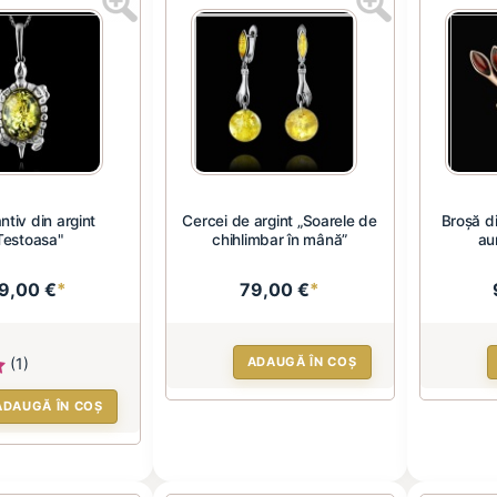
tiv din argint
Cercei de argint „Soarele de
Broșă di
Testoasa"
chihlimbar în mână”
au
9,00 €
*
79,00 €
*
(1)
ADAUGĂ ÎN COȘ
ADAUGĂ ÎN COȘ