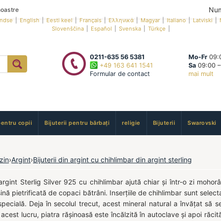
Num
oastre
andse
|
English
|
Eesti keel
|
Français
|
Ελληνικά
|
Magyar
|
Italiano
|
Latviski
|
Slovenščina
|
Español
|
Svenska
|
Türkçe
|
0211-635 56 5381
Mo-Fr
09:0
+49 163 641 1541
Sa
09:00 –
Formular de contact
mai mult
pentru copii
Bijuterii pentru bărbați
religie
Bijuterii
Swarovski
zin
›
Argint
›
Bijuterii din argint cu chihlimbar din argint sterling
n argint Sterlig Silver 925 cu chihlimbar ajută chiar și într-o zi moh
nă pietrificată de copaci bătrâni. Inserțiile de chihlimbar sunt selec
pecială. Deja în secolul trecut, acest mineral natural a învățat să s
acest lucru, piatra rășinoasă este încălzită în autoclave și apoi răcită