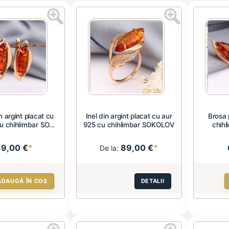
n argint placat cu
Inel din argint placat cu aur
Brosa 
u chihlimbar SO...
925 cu chihlimbar SOKOLOV
chih
89,00 €
*
89,00 €
*
De la:
ADAUGĂ ÎN COȘ
DETALII