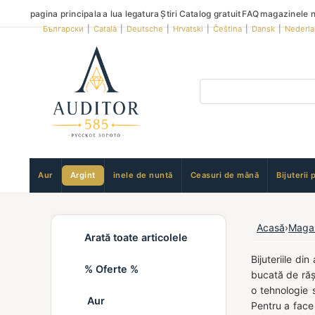
pagina principala
a lua legatura
Știri
Catalog gratuit
FAQ
magazinele n
Български
|
Català
|
Deutsche
|
Hrvatski
|
Čeština
|
Dansk
|
Nederl
Aur
Argint
inele de nuntă
Ceasuri de mână
Bijuterii 
Acasă
›
Maga
Arată toate articolele
Bijuteriile di
% Oferte %
bucată de răși
o tehnologie s
Aur
Pentru a face 