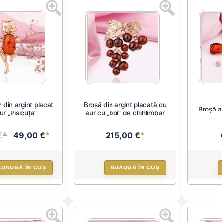
 din argint placat
Broșă din argint placată cu
Broșă a
ur „Pisicuță”
aur cu „boi” de chihlimbar
€
*
49,00 €
*
215,00 €
*
ADAUGĂ ÎN COȘ
ADAUGĂ ÎN COȘ