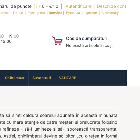
ărul de puncte
( i )
0 - €
*
0 |
Autentificare
|
Deschide cont
Norsk
|
Polski
|
Português
|
Română
|
Русский
|
Српски
|
Slovenský
|
0 – 19:00
Coș de cumpărături
 15:00
Nu există articole în coș.
Chihlimbar
Suveniruri
VÂNZARE
orâtă să simți căldura soarelui adunată în această minunată
tate cu mare atenție de către meșteri și prelucrate folosind
e rafineze - să-l lumineze și să-i sporească transparența.
. Astfel, chihlimbarul devine sclipitor, „cu o rețea în formă