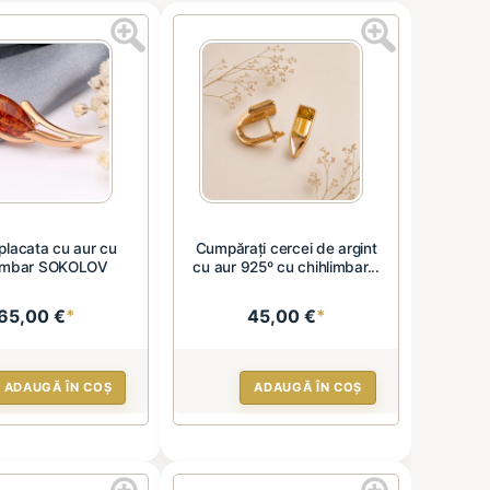
placata cu aur cu
Cumpărați cercei de argint
limbar SOKOLOV
cu aur 925º cu chihlimbar...
65,00 €
*
45,00 €
*
ADAUGĂ ÎN COȘ
ADAUGĂ ÎN COȘ