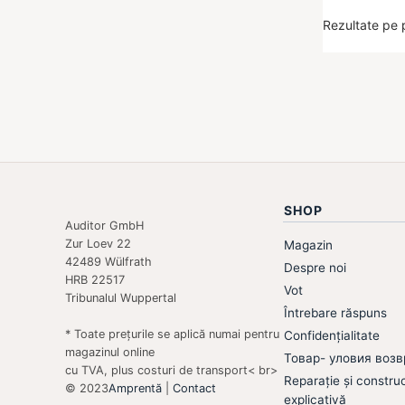
Rezultate pe 
SHOP
Auditor GmbH
Zur Loev 22
Magazin
42489 Wülfrath
Despre noi
HRB 22517
Vot
Tribunalul Wuppertal
Întrebare răspuns
* Toate prețurile se aplică numai pentru
Confidențialitate
magazinul online
Товар- уловия возв
cu TVA, plus costuri de transport< br>
Reparație și constru
© 2023
Amprentă
|
Contact
explicativă