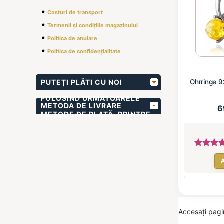
•
Costuri de transport
•
Termenii și condițiile magazinului
•
Politica de anulare
•
Politica de confidențialitate
Ohrringe 9
PUTEȚI PLĂTI CU NOI
FOLOSIND URMĂTOARELE
METODA DE LIVRARE
6
METODE DE PLATĂ, PRINTRE
ALTELE
Accesați pag