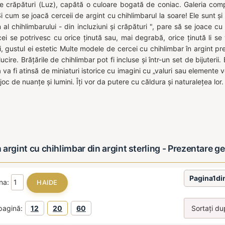
e crăpături (Luz), capătă o culoare bogată de coniac. Galeria compa
 cum se joacă cerceii de argint cu chihlimbarul la soare! Ele sunt și 
 al chihlimbarului - din incluziuni și crăpături ", pare să se joace c
cei se potrivesc cu orice ținută sau, mai degrabă, orice ținută li se
i, gustul ei estetic Multe modele de cercei cu chihlimbar în argint p
lucire. Brățările de chihlimbar pot fi incluse și într-un set de bijuterii. 
ta va fi atinsă de miniaturi istorice cu imagini cu „valuri sau element
joc de nuanțe și lumini. Îți vor da putere cu căldura și naturalețea lor.
in argint cu chihlimbar din argint sterling - Prezentare 
Pagina1di
ina:
pagină:
12
20
60