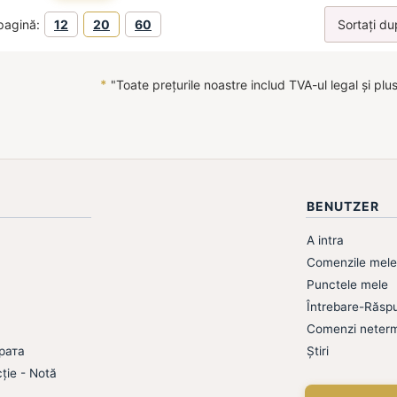
pagină:
12
20
60
*
"Toate prețurile noastre includ TVA-ul legal și plu
BENUTZER
A intra
Comenzile mele
Punctele mele
Întrebare-Răspu
Comenzi neterm
рата
Știri
cție - Notă