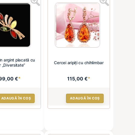
n argint placată cu
Cercei aripiți cu chihlimbar
r „Diversitate”
99,00 €
*
115,00 €
*
ADAUGĂ ÎN COȘ
ADAUGĂ ÎN COȘ