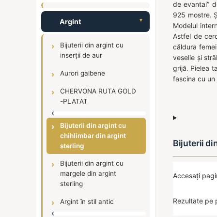
de evantai” d
925 mostre. Și
Argint
Modelul intern
Astfel de cer
Bijuterii din argint cu
căldura femei
inserții de aur
veselie și stră
grijă. Pielea 
Aurori galbene
fascina cu un 
CHERVONA RUTA GOLD
-PLATAT
Bijuterii din argint cu
chihlimbar din argint
Bijuterii d
sterling
Bijuterii din argint cu
margele din argint
Accesați pag
sterling
Rezultate pe 
Argint în stil antic