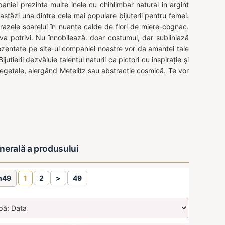
niei prezinta multe inele cu chihlimbar natural in argint
astăzi una dintre cele mai populare bijuterii pentru femei.
u razele soarelui în nuanțe calde de flori de miere-cognac.
 va potrivi. Nu înnobilează. doar costumul, dar subliniază
rezentate pe site-ul companiei noastre vor da amantei tale
Bijutierii dezvăluie talentul naturii ca pictori cu inspirație și
e vegetale, alergând Metelitz sau abstracție cosmică. Te vor
generală a produsului
n49
1
2
>
49