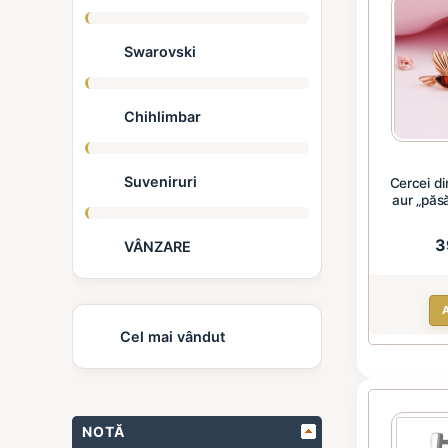
Swarovski
Chihlimbar
Suveniruri
Cercei di
aur „păsă
3
VÂNZARE
Cel mai vândut
NOTĂ