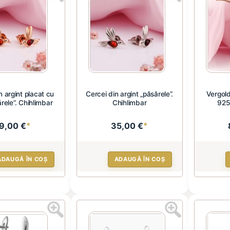
n argint placat cu
Cercei din argint „păsărele”.
Vergold
rele”. Chihlimbar
Chihlimbar
925
9,00 €
*
35,00 €
*
ADAUGĂ ÎN COȘ
ADAUGĂ ÎN COȘ