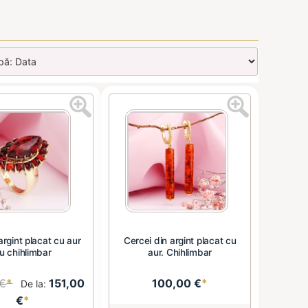
 argint placat cu aur
Cercei din argint placat cu
u chihlimbar
aur. Chihlimbar
 €
*
151,00
100,00 €
*
De la:
€
*