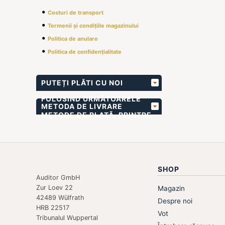
•
Costuri de transport
•
Termenii și condițiile magazinului
•
Politica de anulare
•
Politica de confidențialitate
PUTEȚI PLĂTI CU NOI
FOLOSIND URMĂTOARELE
METODA DE LIVRARE
METODE DE PLATĂ, PRINTRE
ALTELE
SHOP
Auditor GmbH
Zur Loev 22
Magazin
42489 Wülfrath
Despre noi
HRB 22517
Vot
Tribunalul Wuppertal