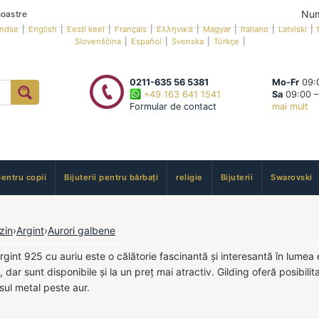
Num
oastre
andse
|
English
|
Eesti keel
|
Français
|
Ελληνικά
|
Magyar
|
Italiano
|
Latviski
|
Slovenščina
|
Español
|
Svenska
|
Türkçe
|
0211-635 56 5381
Mo-Fr
09:0
+49 163 641 1541
Sa
09:00 –
Formular de contact
mai mult
pentru copii
Bijuterii pentru bărbați
religie
Bijuterii
Swarovski
zin
›
Argint
›
Aurori galbene
 argint 925 cu auriu este o călătorie fascinantă și interesantă în lumea 
ui, dar sunt disponibile și la un preț mai atractiv. Gilding oferă posibil
osul metal peste aur.