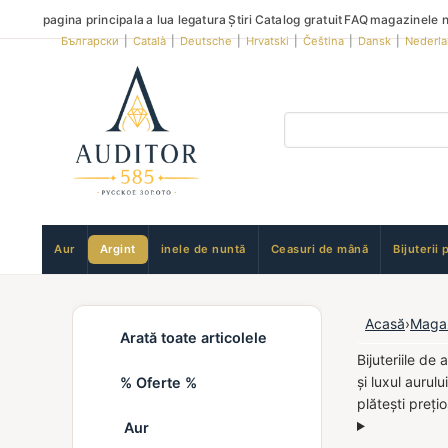
pagina principala
a lua legatura
Știri
Catalog gratuit
FAQ
magazinele n
Български
|
Català
|
Deutsche
|
Hrvatski
|
Čeština
|
Dansk
|
Nederl
Aur
Argint
inele de nuntă
Ceasuri de mână
Bijuterii 
Acasă
›
Maga
Arată toate articolele
Bijuteriile de
și luxul aurul
% Oferte %
plătești preți
Aur