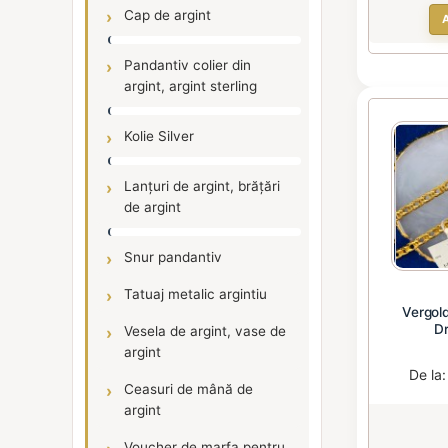
Cap de argint
Pandantiv colier din
argint, argint sterling
Kolie Silver
Lanțuri de argint, brățări
de argint
Snur pandantiv
Tatuaj metalic argintiu
Vergold
Dr
Vesela de argint, vase de
argint
De la
Ceasuri de mână de
argint
Voucher de marfa pentru