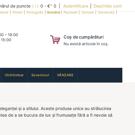
ărul de puncte
( i )
0 - €
*
0 |
Autentificare
|
Deschide cont
Norsk
|
Polski
|
Português
|
Română
|
Русский
|
Српски
|
Slovenský
|
0 – 19:00
Coș de cumpărături
 15:00
Nu există articole în coș.
Chihlimbar
Suveniruri
VÂNZARE
eleganței și a stilului. Aceste produse unice au strălucirea
itatea de a se bucura de lux și frumusețe fără a fi nevoie să