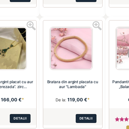
argint placat cu aur
Bratara din argint placata cu
Pandantiv
rezada”. zirc...
aur "Lambada"
„Balan
166,00 €
*
119,00 €
*
:
De la:
DETALII
DETALII