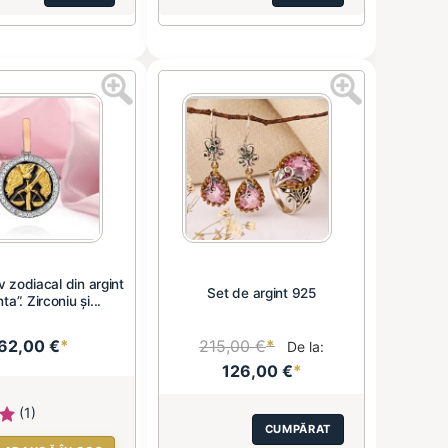
 zodiacal din argint
Set de argint 925
ta”. Zirconiu și...
62,00 €
*
215,00 €
*
De la:
126,00 €
*
(1)
CUMPĂRAT