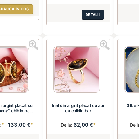
ADAUGĂ ÎN COȘ
DETALII
n argint placat cu
Inel din argint placat cu aur
Silber
ony”. chihlimba...
cu chihlimbar
€
*
133,00 €
*
62,00 €
*
De la:
De l