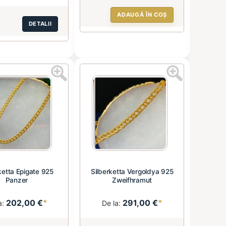
ADAUGĂ ÎN COȘ
DETALII
ketta Epigate 925
Silberketta Vergoldya 925
Panzer
Zweifhramut
202,00 €
*
291,00 €
*
a:
De la: