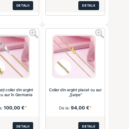
DETALII
DETALII
i colier din argint
Colier din argint placat cu aur
cu aur în Germania
„Șarpe”
100,00 €
*
94,00 €
*
a:
De la:
DETALII
DETALII