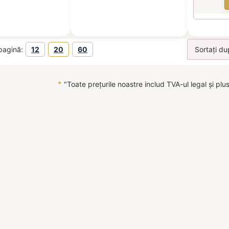
pagină:
12
20
60
*
"Toate prețurile noastre includ TVA-ul legal și plu