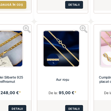
ADAUGĂ ÎN COȘ
DETALII
ei Silberte 925
Cumpăraț
Aur roșu
eifhramut
placat 
248,00 €
*
95,00 €
*
:
De la:
De l
DETALII
DETALII