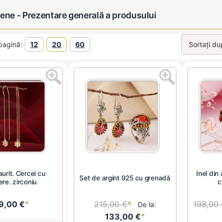
bene - Prezentare generală a produsului
pagină:
12
20
60
aurit. Cercei cu
Inel din
Set de argint 925 cu grenadă
ere. zirconiu
c
9,00 €
*
215,00 €
*
198,00
De la:
133,00 €
*