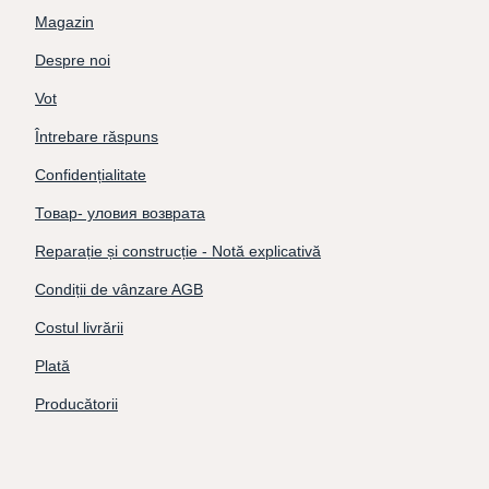
Magazin
Despre noi
Vot
Întrebare răspuns
Confidențialitate
Товар- уловия возврата
Reparație și construcție - Notă explicativă
Condiții de vânzare AGB
Costul livrării
Plată
Producătorii