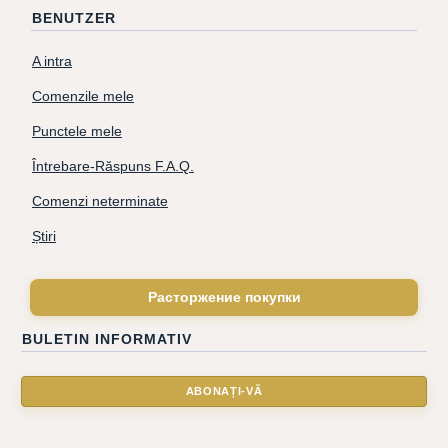
BENUTZER
A intra
Comenzile mele
Punctele mele
Întrebare-Răspuns F.A.Q.
Comenzi neterminate
Știri
Расторжение покупки
BULETIN INFORMATIV