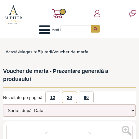
0
Meniu
Acasă
›
Magazin
›
Bijuterii
›
Voucher de marfa
Voucher de marfa - Prezentare generală a
produsului
Rezultate pe pagină:
12
20
60