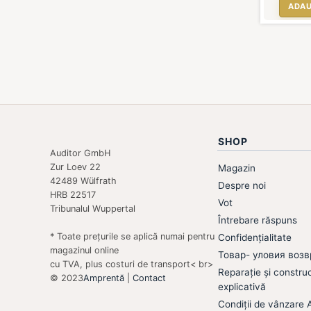
Ă ÎN COȘ
ADAUGĂ ÎN COȘ
ADAU
SHOP
Auditor GmbH
Zur Loev 22
Magazin
42489 Wülfrath
Despre noi
HRB 22517
Vot
Tribunalul Wuppertal
Întrebare răspuns
* Toate prețurile se aplică numai pentru
Confidențialitate
magazinul online
Товар- уловия возв
cu TVA, plus costuri de transport< br>
Reparație și constru
© 2023
Amprentă
|
Contact
explicativă
Condiții de vânzare