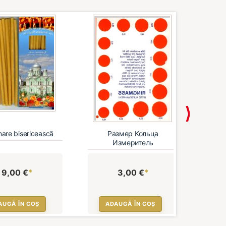
are bisericească
Размер Кольца
Kreuz
Измеритель
9,00 €
*
3,00 €
*
AUGĂ ÎN COȘ
ADAUGĂ ÎN COȘ