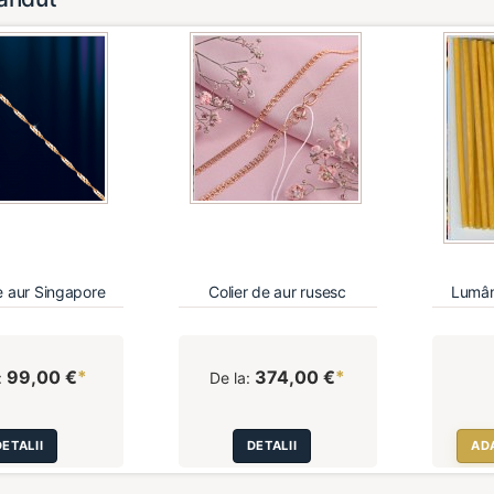
e aur Singapore
Colier de aur rusesc
Lumân
99,00 €
*
374,00 €
*
:
De la:
DETALII
DETALII
AD