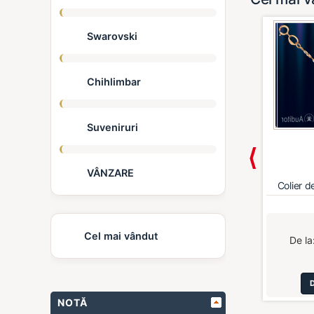
Swarovski
Chihlimbar
Suveniruri
VÂNZARE
 argint 925 ...
Brățară cu lanț din au...
Colier d
Cel mai vândut
15,00 €
*
218,00 €
*
De la:
De la
TALII
DETALII
NOTĂ