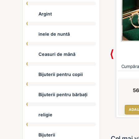
Argint
inele de nuntă
Ceasuri de mână
ama atarnat...
Cercei cerc de argint ...
Cumpărați
Bijuterii pentru copii
,00 €
*
45,00 €
*
56
Bijuterii pentru bărbați
Ă ÎN COȘ
ADAUGĂ ÎN COȘ
ADAU
religie
Bijuterii
Cel mai 