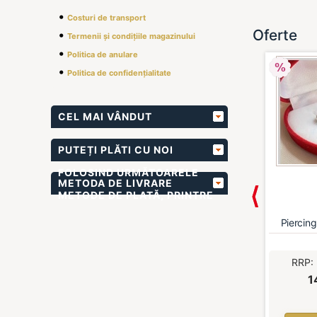
•
Costuri de transport
Oferte
•
Termenii și condițiile magazinului
•
Politica de anulare
•
Politica de confidențialitate
CEL MAI VÂNDUT
PUTEȚI PLĂTI CU NOI
FOLOSIND URMĂTOARELE
METODA DE LIVRARE
METODE DE PLATĂ, PRINTRE
ALTELE
 cristale de...
Bratara cu cristale de...
Piercing
6,00 €
*
46,00 €
*
RRP:
RRP
,00 €
*
39,00 €
*
1