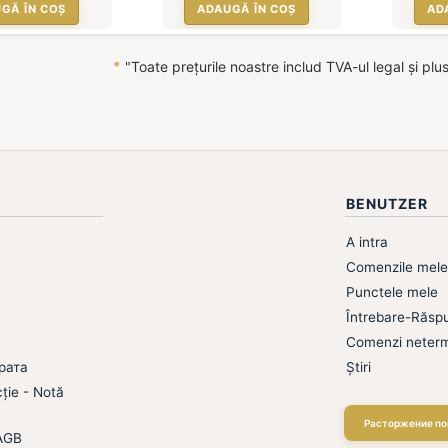
GĂ ÎN COȘ
ADAUGĂ ÎN COȘ
AD
*
"Toate prețurile noastre includ TVA-ul legal și plu
BENUTZER
A intra
Comenzile mele
Punctele mele
Întrebare-Răspu
Comenzi neterm
рата
Știri
cție - Notă
Расторжение по
 AGB