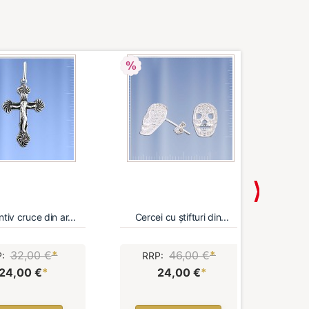
tiv cruce din ar...
Cercei cu știfturi din...
Ine
32,00 €
*
46,00 €
*
P:
RRP:
R
24,00 €
*
24,00 €
*
D