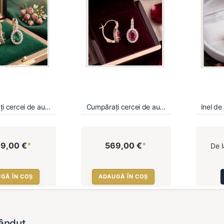
 cercei de au...
Cumpărați cercei de au...
Inel de
9,00 €
*
569,00 €
*
De l
GĂ ÎN COȘ
ADAUGĂ ÎN COȘ
vândut