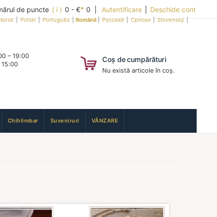
ărul de puncte
( i )
0 - €
*
0 |
Autentificare
|
Deschide cont
Norsk
|
Polski
|
Português
|
Română
|
Русский
|
Српски
|
Slovenský
|
0 – 19:00
Coș de cumpărături
 15:00
Nu există articole în coș.
Chihlimbar
Suveniruri
VÂNZARE