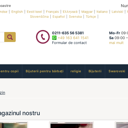
Num
oastre
andse
|
English
|
Eesti keel
|
Français
|
Ελληνικά
|
Magyar
|
Italiano
|
Latviski
|
Slovenščina
|
Español
|
Svenska
|
Türkçe
|
0211-635 56 5381
Mo-Fr
09:0
+49 163 641 1541
Sa
09:00 –
Formular de contact
mai mult
pentru copii
Bijuterii pentru bărbați
religie
Bijuterii
Swarovski
zin
gazinul nostru