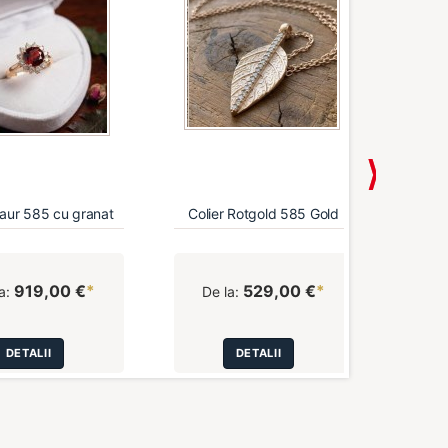
 aur 585 cu granat
Colier Rotgold 585 Gold
Cumpă
919,00 €
*
529,00 €
*
a:
De la:
DETALII
DETALII
A