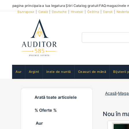
pagina principala
a lua legatura
Știri
Catalog gratuit
FAQ
magazinele n
Български
|
Català
|
Deutsche
|
Hrvatski
|
Čeština
|
Dansk
|
Nederl
Aur
Argint
inele de nuntă
Ceasuri de mână
Bijuterii 
Acasă
›
Maga
Arată toate articolele
% Oferte %
Nou în ma
Aur