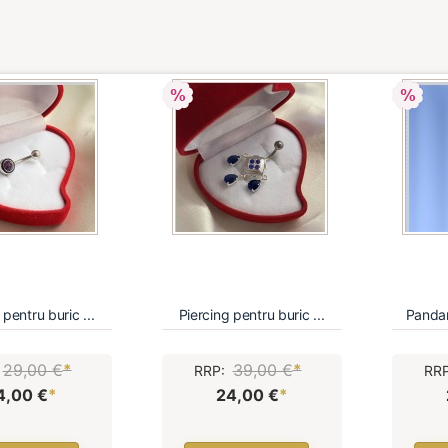
 pentru buric ...
Piercing pentru buric ...
Pandan
29,00 €
*
39,00 €
*
:
RRP:
RR
4,00 €
*
24,00 €
*