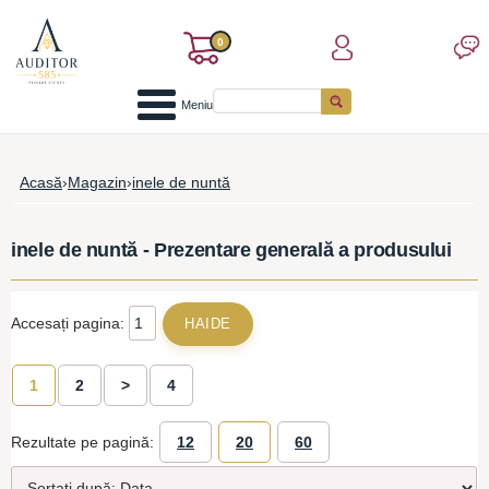
0
Meniu
Acasă
›
Magazin
›
inele de nuntă
inele de nuntă - Prezentare generală a produsului
Accesați pagina:
1
2
>
4
Rezultate pe pagină:
12
20
60