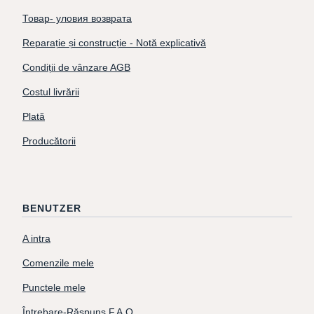
Товар- уловия возврата
Reparație și construcție - Notă explicativă
Condiții de vânzare AGB
Costul livrării
Plată
Producătorii
BENUTZER
A intra
Comenzile mele
Punctele mele
Întrebare-Răspuns F.A.Q.