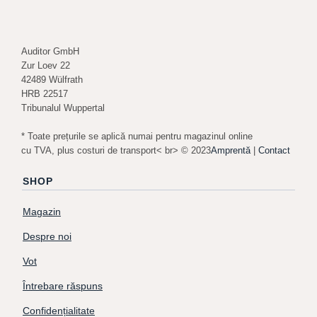
Auditor GmbH
Zur Loev 22
42489 Wülfrath
HRB 22517
Tribunalul Wuppertal
* Toate prețurile se aplică numai pentru magazinul online
cu TVA, plus costuri de transport< br> © 2023
Amprentă
|
Contact
SHOP
Magazin
Despre noi
Vot
Întrebare răspuns
Confidențialitate