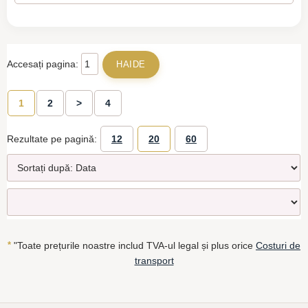
Accesați pagina:
1
2
>
4
Rezultate pe pagină:
12
20
60
*
"Toate prețurile noastre includ TVA-ul legal și plus orice
Costuri de
transport