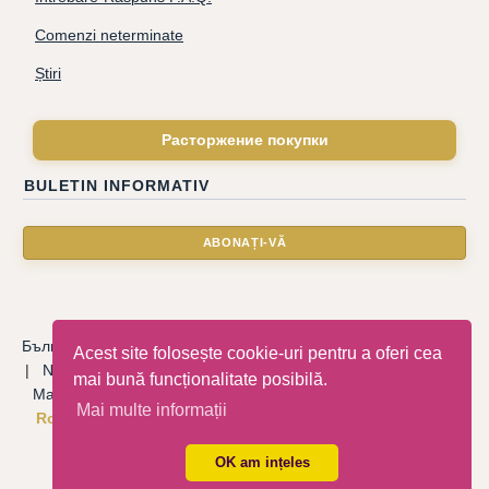
Comenzi neterminate
Știri
Расторжение покупки
BULETIN INFORMATIV
Български
|
Català
|
Deutsche
|
Hrvatski
|
Čeština
|
Dansk
Acest site folosește cookie-uri pentru a oferi cea
|
Nederlandse
|
English
|
Eesti keel
|
Français
|
Ελληνικά
|
mai bună funcționalitate posibilă.
Magyar
|
Italiano
|
Latviski
|
Norsk
|
Polski
|
Português
|
Mai multe informații
Română
|
Русский
|
Српски
|
Slovenský
|
Slovenščina
|
Español
|
Svenska
|
Türkçe
|
OK am ințeles