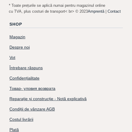
* Toate prețurile se aplică numai pentru magazinul online
cu TVA, plus costuri de transport< br> © 2023
Amprentă
|
Contact
SHOP
Magazin
Despre noi
Vot
Întrebare răspuns
Confidențialitate
Товар- уловия возврата
Reparație și construcție - Notă explicativă
Condiții de vânzare AGB
Costul livrării
Plată