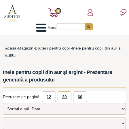
0
Meniu
Acasă
›
Magazin
›
Bijuterii pentru copii
›
Inele pentru copii din aur și
argint
Inele pentru copii din aur și argint - Prezentare
generală a produsului
Rezultate pe pagină:
12
20
60