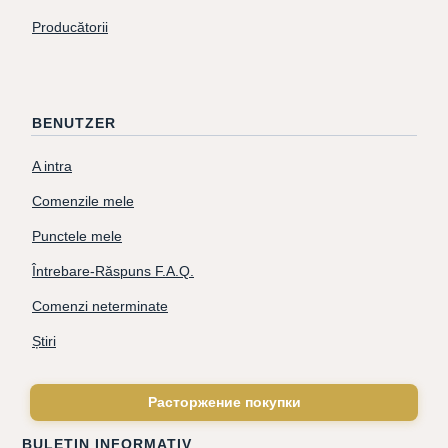
Producătorii
BENUTZER
A intra
Comenzile mele
Punctele mele
Întrebare-Răspuns F.A.Q.
Comenzi neterminate
Știri
Расторжение покупки
BULETIN INFORMATIV