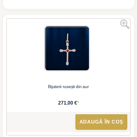
Bijuterii rusești din aur
*
271,00 €
ADAUGĂ ÎN COȘ