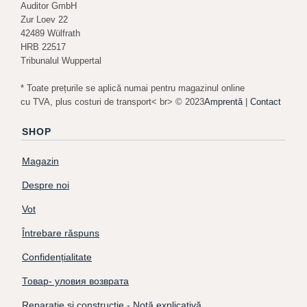
Auditor GmbH
Zur Loev 22
42489 Wülfrath
HRB 22517
Tribunalul Wuppertal
* Toate prețurile se aplică numai pentru magazinul online
cu TVA, plus costuri de transport< br> © 2023
Amprentă
|
Contact
SHOP
Magazin
Despre noi
Vot
Întrebare răspuns
Confidențialitate
Товар- уловия возврата
Reparație și construcție - Notă explicativă