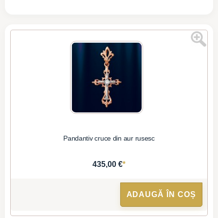
Pandantiv cruce din aur rusesc
*
435,00 €
ADAUGĂ ÎN COȘ