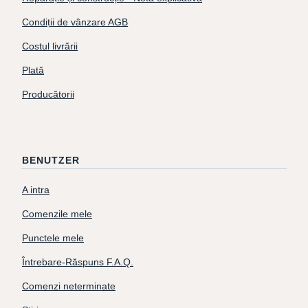
Condiții de vânzare AGB
Costul livrării
Plată
Producătorii
BENUTZER
A intra
Comenzile mele
Punctele mele
Întrebare-Răspuns F.A.Q.
Comenzi neterminate