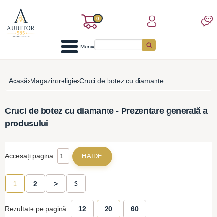
0
Meniu
Acasă
›
Magazin
›
religie
›
Cruci de botez cu diamante
Cruci de botez cu diamante - Prezentare generală a
produsului
Accesați pagina:
1
2
>
3
Rezultate pe pagină:
12
20
60