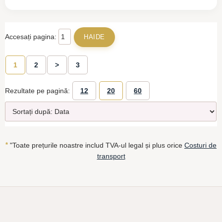
Accesați pagina:
1
2
>
3
Rezultate pe pagină:
12
20
60
*
"Toate prețurile noastre includ TVA-ul legal și plus orice
Costuri de
transport