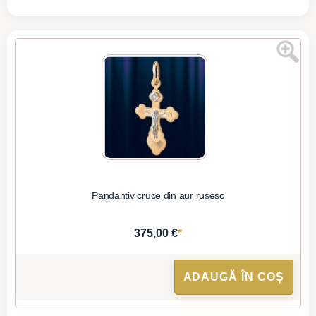
Pandantiv cruce din aur rusesc
*
375,00 €
ADAUGĂ ÎN COȘ