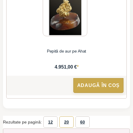
Pepită de aur pe Ahat
*
4.951,00 €
ADAUGĂ ÎN COȘ
Rezultate pe pagină:
12
20
60