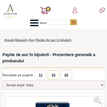
0
Meniu
Acasă
›
Magazin
›
Aur
›
Pepite de aur în bijuterii
Pepite de aur în bijuterii - Prezentare generală a
produsului
Rezultate pe pagină:
12
20
60