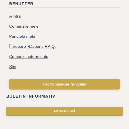
BENUTZER
A intra
Comenzile mele
Punctele mele
Întrebare-Răspuns F.A.Q.
Comenzi neterminate
Știri
Расторжение покупки
BULETIN INFORMATIV