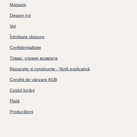
Magazin
Despre noi
Vot
Întrebare răspuns
Confidențialitate
Товар- уловия возврата
Reparație și construcție - Notă explicativă
Condiții de vânzare AGB
Costul livrării
Plată
Producătorii