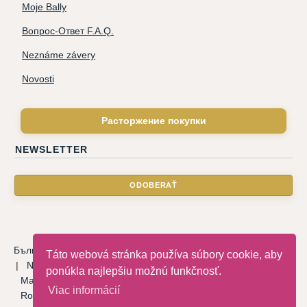
Moje Bally
Вопрос-Ответ F.A.Q.
Neznáme závery
Novosti
Расторжение покупки
NEWSLETTER
Български
|
Català
|
Deutsche
|
Hrvatski
|
Čeština
|
Dansk
Táto webová stránka používa súbory cookie, aby
|
Nederlandse
|
English
|
Eesti keel
|
Français
|
Ελληνικά
|
ponúkla najlepšiu možnú funkčnosť.
Magyar
|
Italiano
|
Latviski
|
Norsk
|
Polski
|
Português
|
Viac informácií
Română
|
Русский
|
Српски
|
Slovenský
|
Slovenščina
|