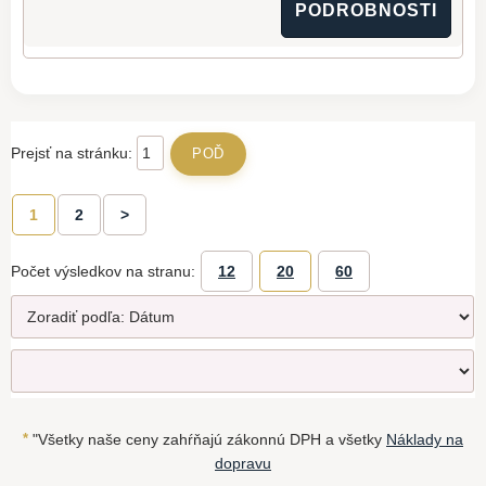
PODROBNOSTI
Prejsť na stránku:
1
2
>
Počet výsledkov na stranu:
12
20
60
*
"Všetky naše ceny zahŕňajú zákonnú DPH a všetky
Náklady na
dopravu