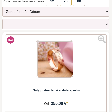
Počet výsledkov na stranu:
12
20
60
Zlatý prsteň Ruské zlaté šperky
*
355,00 €
Od: