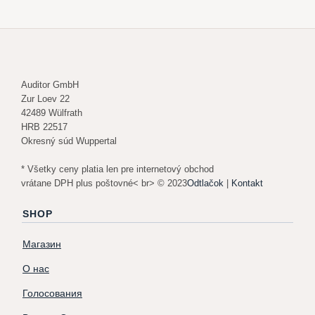
Auditor GmbH
Zur Loev 22
42489 Wülfrath
HRB 22517
Okresný súd Wuppertal
* Všetky ceny platia len pre internetový obchod
vrátane DPH plus poštovné< br> © 2023
Odtlačok
|
Kontakt
SHOP
Магазин
О нас
Голосования