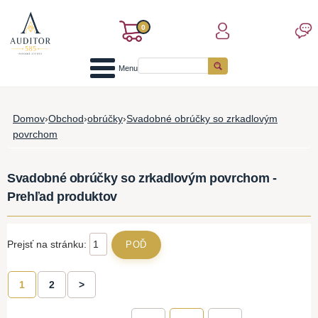
0
Menu
Domov
›
Obchod
›
obrúčky
›
Svadobné obrúčky so zrkadlovým
povrchom
Svadobné obrúčky so zrkadlovým povrchom -
Prehľad produktov
Prejsť na stránku:
1
2
>