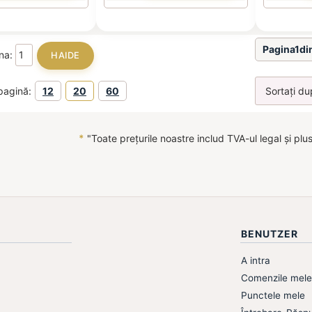
Pagina1di
ina:
pagină:
12
20
60
*
"Toate prețurile noastre includ TVA-ul legal și plu
BENUTZER
A intra
Comenzile mele
Punctele mele