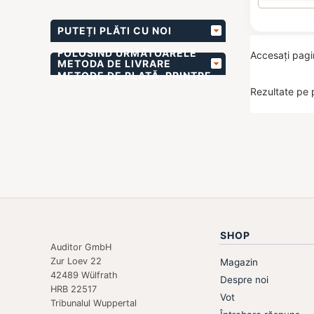
PUTEȚI PLĂTI CU NOI
FOLOSIND URMĂTOARELE
Accesați pag
METODA DE LIVRARE
METODE DE PLATĂ, PRINTRE
Rezultate pe 
ALTELE
SHOP
Auditor GmbH
Zur Loev 22
Magazin
42489 Wülfrath
Despre noi
HRB 22517
Vot
Tribunalul Wuppertal