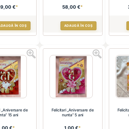
59,00 €
*
58,00 €
*
ADAUGĂ ÎN COȘ
ADAUGĂ ÎN COȘ
ri „Aniversare de
Felicitari „Aniversare de
Felici
nta” 15 ani
nunta” 5 ani
1,00 €
*
1,00 €
*