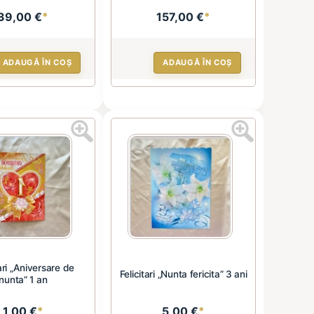
39,00 €
*
157,00 €
*
ADAUGĂ ÎN COȘ
ADAUGĂ ÎN COȘ
tari „Aniversare de
Felicitari „Nunta fericita” 3 ani
nunta” 1 an
1,00 €
*
5,00 €
*