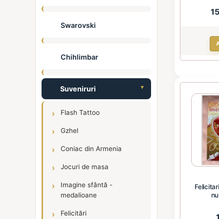
1
Swarovski
Chihlimbar
Suveniruri
Flash Tattoo
Gzhel
Coniac din Armenia
Jocuri de masa
Imagine sfântă -
Felicita
medalioane
nu
Felicitări