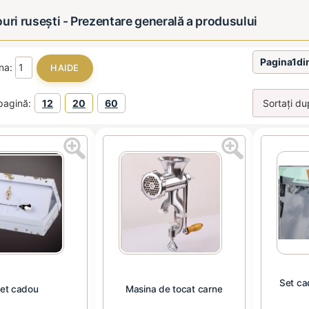
uri rusești - Prezentare generală a produsului
Pagina1di
ina:
pagină:
12
20
60
Set ca
et cadou
Masina de tocat carne