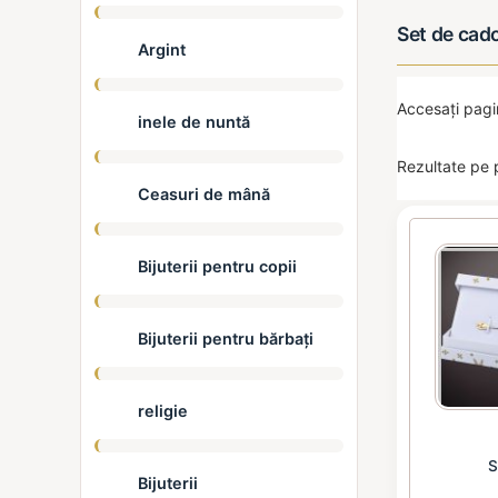
Set de cado
Argint
Accesați pag
inele de nuntă
Rezultate pe 
Ceasuri de mână
Bijuterii pentru copii
Bijuterii pentru bărbați
religie
S
Bijuterii