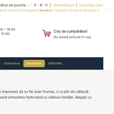
ărul de puncte
( i )
0 - €
*
0 |
Autentificare
|
Deschide cont
Norsk
|
Polski
|
Português
|
Română
|
Русский
|
Српски
|
Slovenský
|
0 – 19:00
Coș de cumpărături
 15:00
Nu există articole în coș.
Chihlimbar
Suveniruri
VÂNZARE
 important să nu fie doar frumos, ci și plin de căldură.
ează atmosfera festivalului și căldura familiei. Alegeți cu