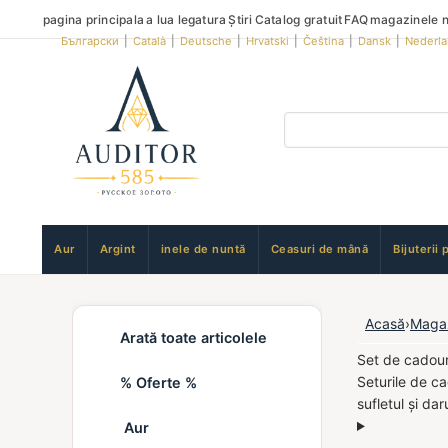
pagina principala
a lua legatura
Știri
Catalog gratuit
FAQ
magazinele n
Български
|
Català
|
Deutsche
|
Hrvatski
|
Čeština
|
Dansk
|
Nederl
Aur
Argint
inele de nuntă
Ceasuri de mână
Bijuterii 
Acasă
›
Maga
Arată toate articolele
Set de cadouri
Seturile de ca
% Oferte %
sufletul și da
Aur