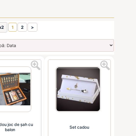
n2
1
2
>
dou joc de șah cu
Set cadou
balon