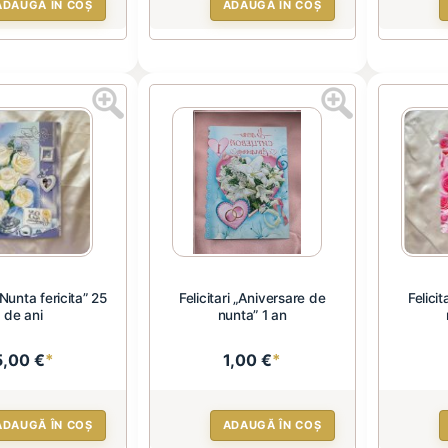
ADAUGĂ ÎN COȘ
ADAUGĂ ÎN COȘ
 „Nunta fericita” 25
Felicitari „Aniversare de
Felici
de ani
nunta” 1 an
5,00 €
*
1,00 €
*
ADAUGĂ ÎN COȘ
ADAUGĂ ÎN COȘ