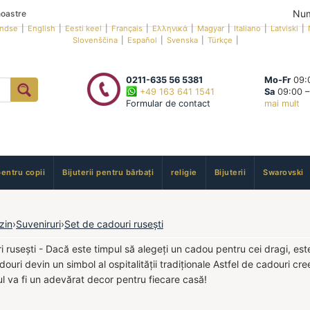
Num
oastre
andse
|
English
|
Eesti keel
|
Français
|
Ελληνικά
|
Magyar
|
Italiano
|
Latviski
|
Slovenščina
|
Español
|
Svenska
|
Türkçe
|
0211-635 56 5381
Mo-Fr
09:0
+49 163 641 1541
Sa
09:00 –
Formular de contact
mai mult
pentru copii
Bijuterii pentru bărbați
religie
Bijuterii
Swarovski
zin
›
Suveniruri
›
Set de cadouri rusești
 rusești - Dacă este timpul să alegeți un cadou pentru cei dragi, este
douri devin un simbol al ospitalității tradiționale Astfel de cadouri cre
rul va fi un adevărat decor pentru fiecare casă!