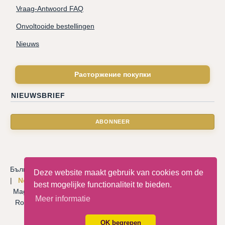
Vraag-Antwoord FAQ
Onvoltooide bestellingen
Nieuws
Расторжение покупки
NIEUWSBRIEF
Български
|
Català
|
Deutsche
|
Hrvatski
|
Čeština
|
Dansk
Deze website maakt gebruik van cookies om de
|
Nederlandse
|
English
|
Eesti keel
|
Français
|
Ελληνικά
|
best mogelijke functionaliteit te bieden.
Magyar
|
Italiano
|
Latviski
|
Norsk
|
Polski
|
Português
|
Meer informatie
Română
|
Русский
|
Српски
|
Slovenský
|
Slovenščina
|
Español
|
Svenska
|
Türkçe
|
OK begrepen