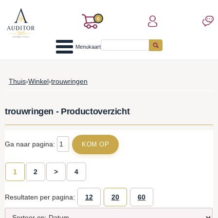
0
Menukaart
Thuis
›
Winkel
›
trouwringen
trouwringen - Productoverzicht
Ga naar pagina:
1
2
>
4
Resultaten per pagina:
12
20
60