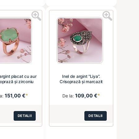
 argint placat cu aur
Inel de argint "Liya".
oprază și zirconiu
Crisoprază și marcazit
151,00 €
*
109,00 €
*
la:
De la:
DETALII
DETALII