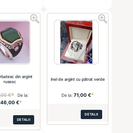
rbatesc din argint
Inel de argint cu pătrat verde
rusesc
,00 €
*
71,00 €
*
De la:
De la:
246,00 €
*
DETALII
DETALII