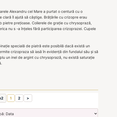
marele Alexandru cel Mare a purtat o centură cu o
ară îl ajută să câștige. Brățările cu crizopre erau
ub pietre prețioase. Colierele de grație cu chrysoprază,
erica nu s -a înțeles fără participarea crizoprazei. Cupele
inație specială de piatră este posibilă dacă există un
mite crizopraza să iasă în evidență din fundalul său și să
plu un inel de argint cu chrysoprază, nu există saturație
ă.
n2
1
2
>