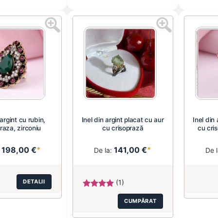
 argint cu rubin,
Inel din argint placat cu aur
Inel din
raza, zirconiu
cu crisoprază
cu cris
198,00 €
*
141,00 €
*
:
De la:
De 
DETALII
(1)
CUMPĂRAT