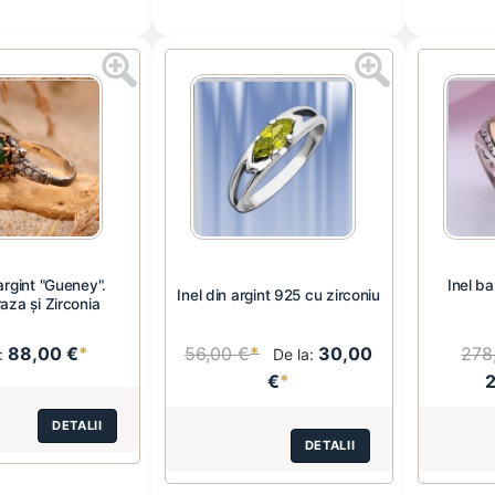
argint "Gueney".
Inel ba
Inel din argint 925 cu zirconiu
aza și Zirconia
88,00 €
*
56,00 €
*
30,00
278
a:
De la:
€
*
DETALII
DETALII