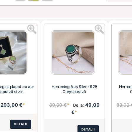
argint placat cu aur
Herrening Aus Silver 925
Herren
oprază și zir...
Chrysoprază
293,00 €
*
89,00 €
*
49,00
89,00 
:
De la:
€
*
DETALII
DETALII