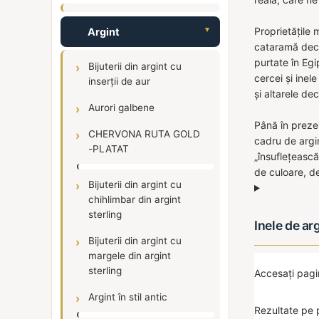
Proprietățile 
Argint
cataramă deco
purtate în Egi
Bijuterii din argint cu
cercei și inel
inserții de aur
și altarele de
Aurori galbene
Până în prezen
CHERVONA RUTA GOLD
cadru de argi
-PLATAT
„însuflețească
de culoare, d
Bijuterii din argint cu
chihlimbar din argint
sterling
Inele de ar
Bijuterii din argint cu
margele din argint
sterling
Accesați pag
Argint în stil antic
Rezultate pe 