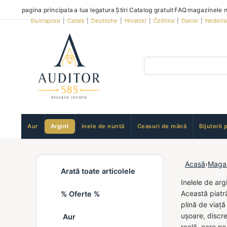
pagina principala
a lua legatura
Știri
Catalog gratuit
FAQ
magazinele n
Български
|
Català
|
Deutsche
|
Hrvatski
|
Čeština
|
Dansk
|
Nederl
Aur
Argint
inele de nuntă
Ceasuri de mână
Bijuterii 
Acasă
›
Maga
Arată toate articolele
Inelele de ar
Această piatră
% Oferte %
plină de viață
ușoare, discre
Aur
reală, care ne