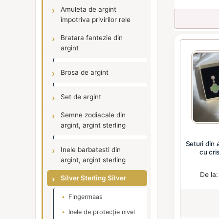
Amuleta de argint
împotriva privirilor rele
Bratara fantezie din
argint
Brosa de argint
Set de argint
Semne zodiacale din
argint, argint sterling
Seturi din 
Inele barbatesti din
cu cris
argint, argint sterling
De la
Silver Sterling Silver
Fingermaas
Inele de protecție nivel