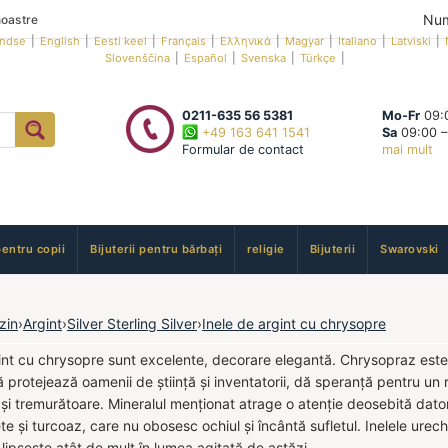
Num
oastre
andse
|
English
|
Eesti keel
|
Français
|
Ελληνικά
|
Magyar
|
Italiano
|
Latviski
|
Slovenščina
|
Español
|
Svenska
|
Türkçe
|
0211-635 56 5381
Mo-Fr
09:0
+49 163 641 1541
Sa
09:00 –
Formular de contact
mai mult
pentru copii
Bijuterii pentru bărbați
religie
Bijuterii
Swarovski
zin
›
Argint
›
Silver Sterling Silver
›
Inele de argint cu chrysopre
gint cu chrysopre sunt excelente, decorare elegantă. Chrysopraz este
 protejează oamenii de știință și inventatorii, dă speranță pentru un re
 și tremurătoare. Mineralul menționat atrage o atenție deosebită dator
te și turcoaz, care nu obosesc ochiul și încântă sufletul. Inelele urec
 lipsește atât de mult în lumea agitată de astăzi.