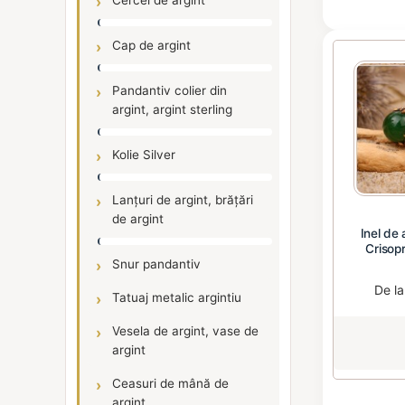
Cercei de argint
Cap de argint
Pandantiv colier din
argint, argint sterling
Kolie Silver
Lanțuri de argint, brățări
de argint
Inel de 
Crisopr
Snur pandantiv
De l
Tatuaj metalic argintiu
Vesela de argint, vase de
argint
Ceasuri de mână de
argint