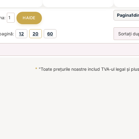
Pagina1di
ina:
pagină:
12
20
60
*
"Toate prețurile noastre includ TVA-ul legal și plu