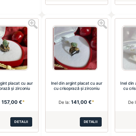
rgint placat cu aur
Inel din argint placat cu aur
Inel din
prază și zirconiu
cu crisoprază și zirconiu
cu cris
157,00 €
*
141,00 €
*
:
De la:
De 
DETALII
DETALII