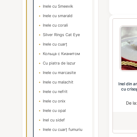
Inele cu Smeevik
Inele cu smarald
Inele cu corali
Silver Rings Cat Eye
Inele cu cuarț
Кольца с Кианитом
Cu piatra de lazur
Inele cu marcasite
Inele cu malachit
Inel din a
cu criso
Inele cu nefrit
Inele cu onix
De la
Inele cu opal
Inel cu sidef
Inele cu cuarț fumuriu