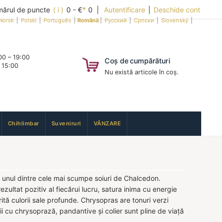
ărul de puncte
( i )
0 - €
*
0 |
Autentificare
|
Deschide cont
Norsk
|
Polski
|
Português
|
Română
|
Русский
|
Српски
|
Slovenský
|
0 – 19:00
Coș de cumpărături
 15:00
Nu există articole în coș.
Chihlimbar
Suveniruri
VÂNZARE
 unul dintre cele mai scumpe soiuri de Chalcedon.
zultat pozitiv al fiecărui lucru, satura inima cu energie
ită culorii sale profunde. Chrysopras are tonuri verzi
hii cu chrysoprază, pandantive și colier sunt pline de viață