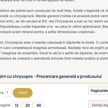
mistice ale pietrei sunt cunoscute de mult timp. Există o legendă că 
rată cu chrysoprază. Marele general credea că această piatră verde cl
ptul antic, iar din secolul al XIX -lea Chrysopras a luat un loc demn s
e împodobeau curțile imperiale și le -au adus în vârful splendoarei. Bis
corează acest mineral pentru a arăta dimensiunea creatorului.
t, Chrysopras este o inserție valoroasă în bijuteriile la modă. O comb
nt care completează imaginea armonioasă. Radiația rece de argint per
” imaginea de ansamblu. Dacă te uiți la o astfel de bijuterie, de exem
eoarece se creează o adevărată armonie între metalul prețios și piatr
gint cu chrysopre - Prezentare generală a produsului
Pagina1di
ina:
pagină:
12
20
60