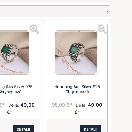
ing Aus Silver 925
Herrening Aus Silver 925
Chrysoprază
Chrysoprază
€
*
49,00
95,00 €
*
49,00
De la:
De la:
€
*
€
*
DETALII
DETALII