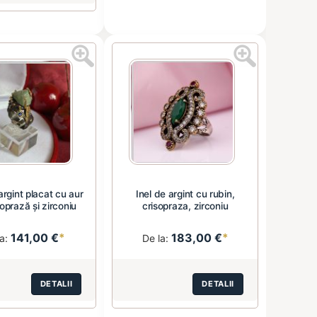
 argint placat cu aur
Inel de argint cu rubin,
oprază și zirconiu
crisopraza, zirconiu
141,00 €
*
183,00 €
*
la:
De la:
DETALII
DETALII