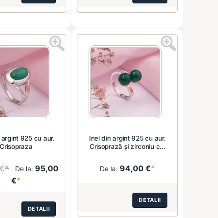
n argint 925 cu aur.
Inel din argint 925 cu aur.
Crisopraza
Crisoprază și zirconiu c...
 €
*
95,00
94,00 €
*
De la:
De la:
€
*
DETALII
DETALII