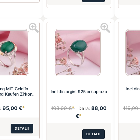
ing MIT Gold în
Inel di
Inel din argint 925 crisopraza
d Kaufen Zirkonia
C...
95,00 €
*
103,00 €
*
88,00
119,00
a:
De la:
€
*
DETALII
DETALII