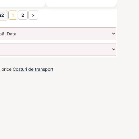
n2
1
2
>
s orice
Costuri de transport