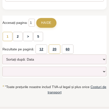
Accesați pagina:
1
2
>
5
Rezultate pe pagină:
12
20
60
*
"Toate prețurile noastre includ TVA-ul legal și plus orice
Costuri de
transport