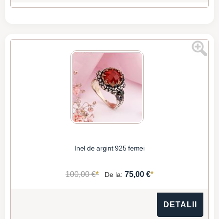
Inel de argint 925 femei
*
*
100,00 €
75,00 €
De la:
DETALII