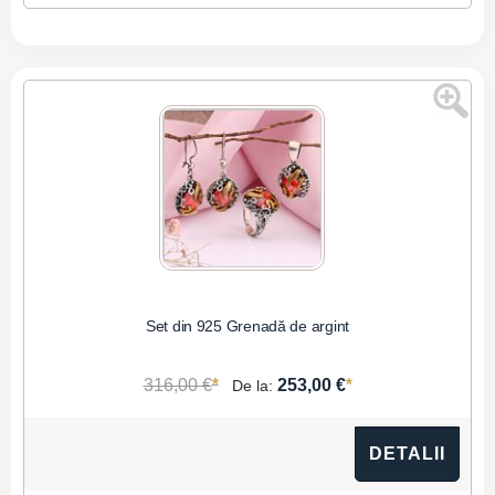
Set din 925 Grenadă de argint
*
*
316,00 €
253,00 €
De la:
DETALII