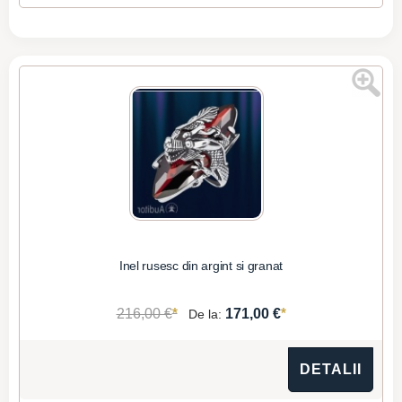
Inel rusesc din argint si granat
*
*
216,00 €
171,00 €
De la:
DETALII