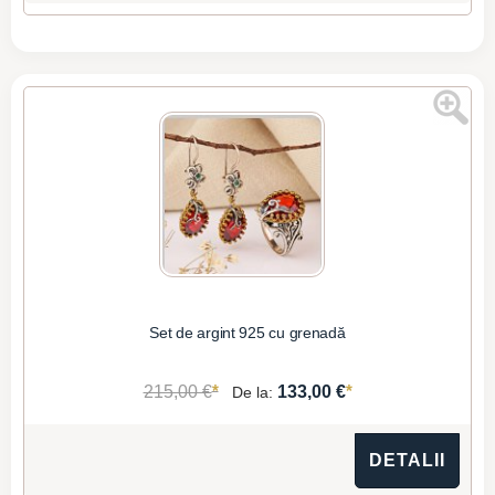
Set de argint 925 cu grenadă
*
*
215,00 €
133,00 €
De la:
DETALII