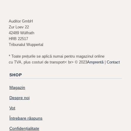
Auditor GmbH
Zur Loev 22
42489 Wülfrath
HRB 22517
Tribunalul Wuppertal
* Toate prețurile se aplică numai pentru magazinul online
cu TVA, plus costuri de transport< br> © 2023
Amprentă
|
Contact
SHOP
Magazin
Despre noi
Vot
Întrebare răspuns
Confidențialitate