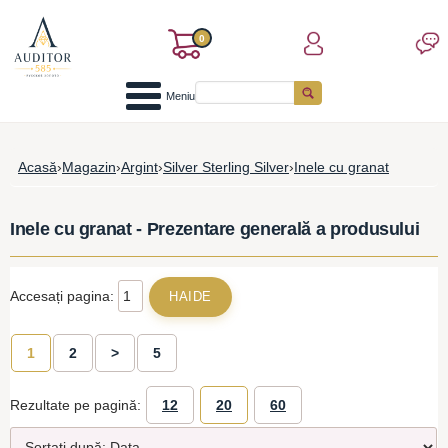
0
Meniu
Acasă
›
Magazin
›
Argint
›
Silver Sterling Silver
›
Inele cu granat
Inele cu granat - Prezentare generală a produsului
Accesați pagina:
1
2
>
5
Rezultate pe pagină:
12
20
60