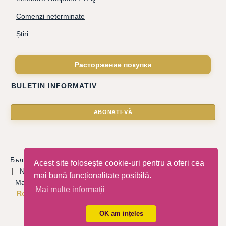
Comenzi neterminate
Știri
Расторжение покупки
BULETIN INFORMATIV
Български
|
Català
|
Deutsche
|
Hrvatski
|
Čeština
|
Dansk
Acest site folosește cookie-uri pentru a oferi cea
|
Nederlandse
|
English
|
Eesti keel
|
Français
|
Ελληνικά
|
mai bună funcționalitate posibilă.
Magyar
|
Italiano
|
Latviski
|
Norsk
|
Polski
|
Português
|
Mai multe informații
Română
|
Русский
|
Српски
|
Slovenský
|
Slovenščina
|
Español
|
Svenska
|
Türkçe
|
OK am ințeles