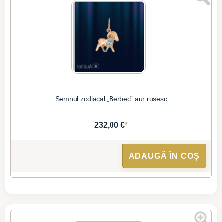
Semnul zodiacal „Berbec” aur rusesc
*
232,00 €
ADAUGĂ ÎN COȘ