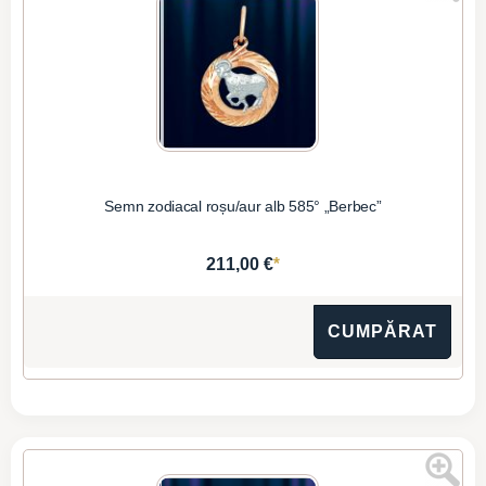
Semn zodiacal roșu/aur alb 585° „Berbec”
*
211,00 €
CUMPĂRAT