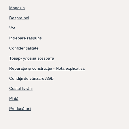
Magazin
Despre noi
Vot
Întrebare răspuns
Confidențialitate
Товар- уловия возврата
Reparație și construcție - Notă explicativă
Condiții de vânzare AGB
Costul livrării
Plată
Producătorii