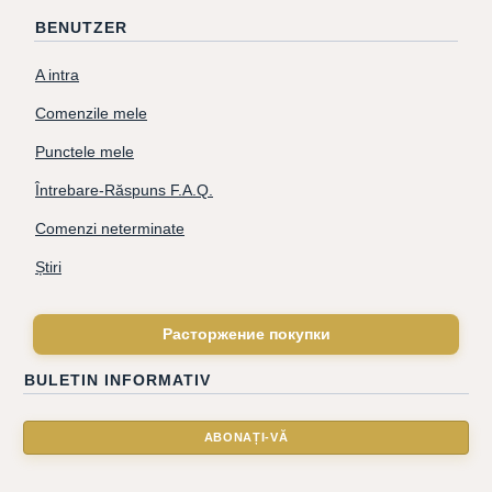
BENUTZER
A intra
Comenzile mele
Punctele mele
Întrebare-Răspuns F.A.Q.
Comenzi neterminate
Știri
Расторжение покупки
BULETIN INFORMATIV