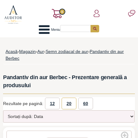
0
Meniu
Acasă
›
Magazin
›
Aur
›
Semn zodiacal de aur
›
Pandantiv din aur
Berbec
Pandantiv din aur Berbec - Prezentare generală a
produsului
Rezultate pe pagină:
12
20
60