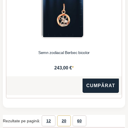
Semn zodiacal Berbec bicolor
*
243,00 €
CUMPĂRAT
Rezultate pe pagină:
12
20
60