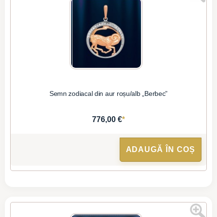
Semn zodiacal din aur roșu/alb „Berbec”
*
776,00 €
ADAUGĂ ÎN COȘ