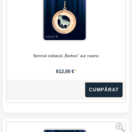
Semnul zodiacal „Berbec” aur rusesc
*
612,00 €
CUMPĂRAT