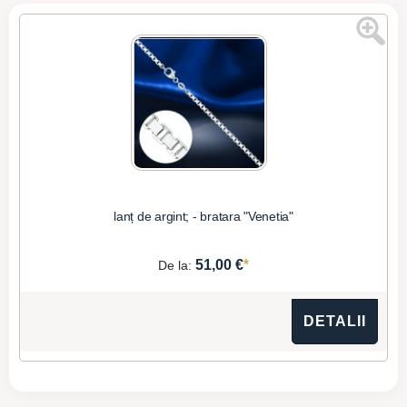
lanț de argint; - bratara "Venetia"
*
51,00 €
De la:
DETALII