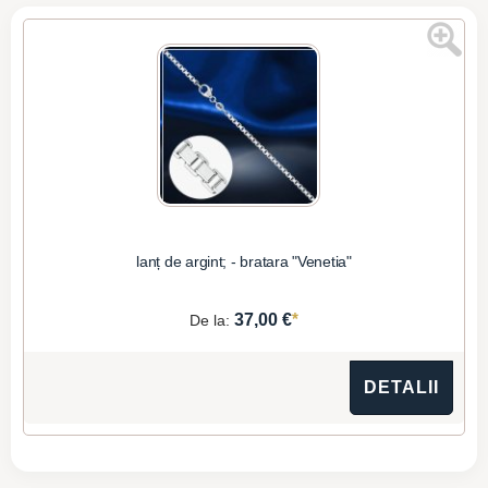
lanț de argint; - bratara "Venetia"
*
37,00 €
De la:
DETALII