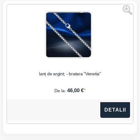
lanț de argint; - bratara "Venetia"
*
46,00 €
De la:
DETALII