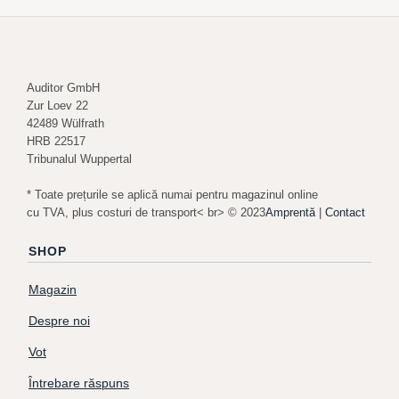
Auditor GmbH
Zur Loev 22
42489 Wülfrath
HRB 22517
Tribunalul Wuppertal
* Toate prețurile se aplică numai pentru magazinul online
cu TVA, plus costuri de transport< br> © 2023
Amprentă
|
Contact
SHOP
Magazin
Despre noi
Vot
Întrebare răspuns