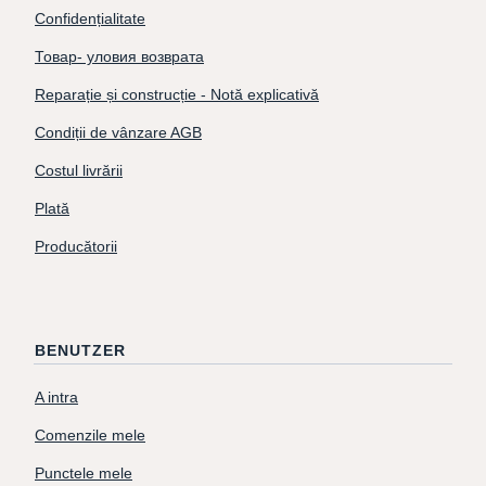
Confidențialitate
Товар- уловия возврата
Reparație și construcție - Notă explicativă
Condiții de vânzare AGB
Costul livrării
Plată
Producătorii
BENUTZER
A intra
Comenzile mele
Punctele mele