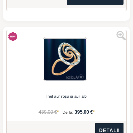
Inel aur roșu și aur alb
*
*
439,00 €
395,00 €
De la:
DETALII