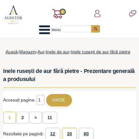
0
Meniu
Acasă
›
Magazin
›
Aur
›
Inele de aur
›
Inele rusești de aur fără pietre
Inele rusești de aur fără pietre - Prezentare generală
a produsului
Accesați pagina:
1
2
>
11
Rezultate pe pagină:
12
20
60