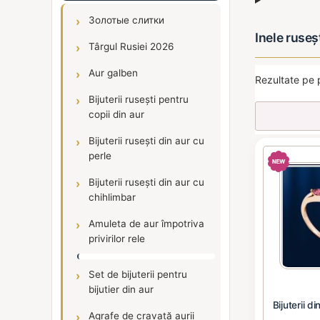
Золотые слитки
Inele ruseș
Târgul Rusiei 2026
Aur galben
Rezultate pe 
Bijuterii rusești pentru
copii din aur
Bijuterii rusești din aur cu
perle
Bijuterii rusești din aur cu
chihlimbar
Amuleta de aur împotriva
privirilor rele
Set de bijuterii pentru
bijutier din aur
Bijuterii d
Agrafe de cravată aurii