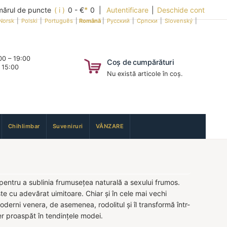
ărul de puncte
( i )
0 - €
*
0 |
Autentificare
|
Deschide cont
Norsk
|
Polski
|
Português
|
Română
|
Русский
|
Српски
|
Slovenský
|
0 – 19:00
Coș de cumpărături
 15:00
Nu există articole în coș.
Chihlimbar
Suveniruri
VÂNZARE
ă pentru a sublinia frumusețea naturală a sexului frumos.
e cu adevărat uimitoare. Chiar și în cele mai vechi
oderni venera, de asemenea, rodolitul și îl transformă într-
aer proaspăt în tendințele modei.