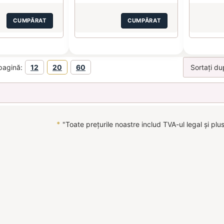
CUMPĂRAT
CUMPĂRAT
pagină:
12
20
60
*
"Toate prețurile noastre includ TVA-ul legal și plu