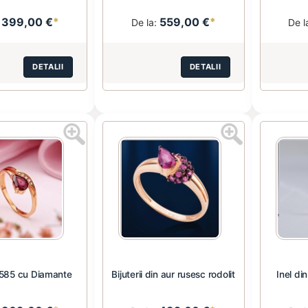
399,00 €
*
559,00 €
*
:
De la:
De l
DETALII
DETALII
 585 cu Diamante
Bijuterii din aur rusesc rodolit
Inel din