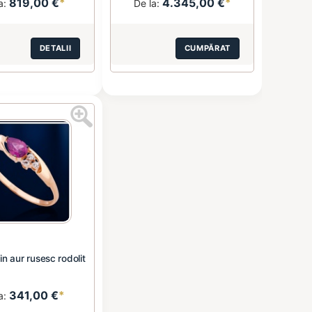
819,00 €
*
4.345,00 €
*
a:
De la:
DETALII
CUMPĂRAT
din aur rusesc rodolit
341,00 €
*
a: