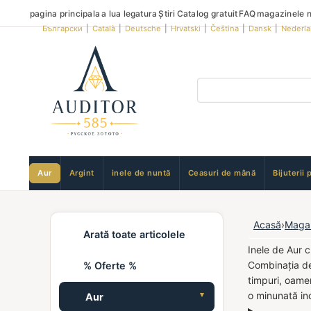
pagina principala
a lua legatura
Știri
Catalog gratuit
FAQ
magazinele n
Български
|
Català
|
Deutsche
|
Hrvatski
|
Čeština
|
Dansk
|
Nederl
Aur
Argint
inele de nuntă
Ceasuri de mână
Bijuterii 
Acasă
›
Maga
Arată toate articolele
Inele de Aur c
Combinația del
% Oferte %
timpuri, oamen
o minunată inc
Aur