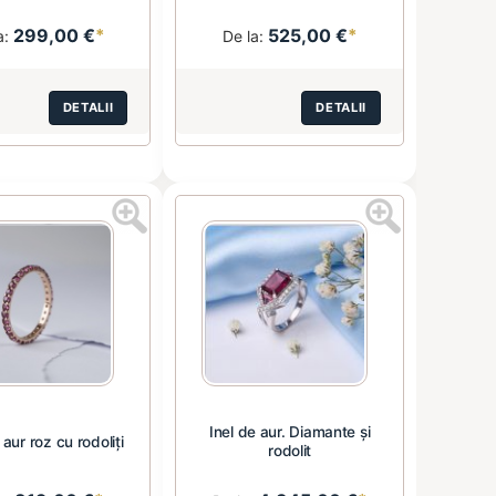
299,00 €
*
525,00 €
*
a:
De la:
DETALII
DETALII
Inel de aur. Diamante și
 aur roz cu rodoliți
rodolit