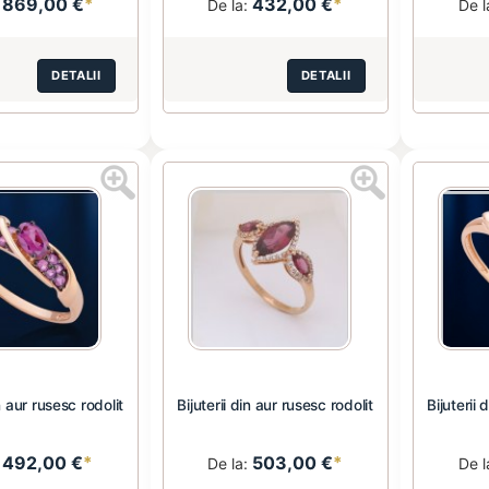
869,00 €
*
432,00 €
*
:
De la:
De l
DETALII
DETALII
in aur rusesc rodolit
Bijuterii din aur rusesc rodolit
Bijuterii 
492,00 €
*
503,00 €
*
:
De la:
De l