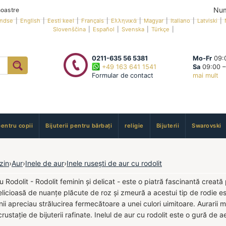
Num
oastre
andse
|
English
|
Eesti keel
|
Français
|
Ελληνικά
|
Magyar
|
Italiano
|
Latviski
|
Slovenščina
|
Español
|
Svenska
|
Türkçe
|
0211-635 56 5381
Mo-Fr
09:0
+49 163 641 1541
Sa
09:00 –
Formular de contact
mai mult
pentru copii
Bijuterii pentru bărbați
religie
Bijuterii
Swarovski
zin
›
Aur
›
Inele de aur
›
Inele rusești de aur cu rodolit
u Rodolit - Rodolit feminin și delicat - este o piatră fascinantă creat
icioasă de nuanțe plăcute de roz și zmeură a acestui tip de rodie est
ii apreciau strălucirea fermecătoare a unei culori uimitoare. Aurarii m
rustație de bijuterii rafinate. Inelul de aur cu rodolit este o gură de 