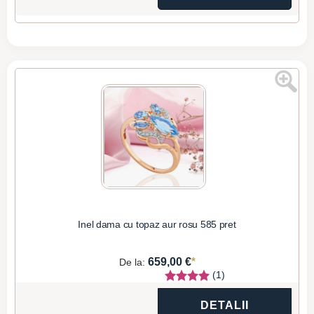
Inel dama cu topaz aur rosu 585 pret
*
659,00 €
De la:
(1)
DETALII