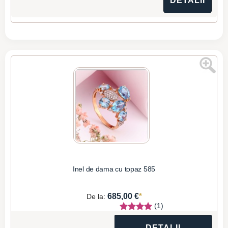
DETALII
Inel de dama cu topaz 585
*
685,00 €
De la:
(1)
DETALII