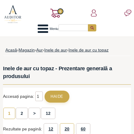
0
Meniu
Acasă
›
Magazin
›
Aur
›
Inele de aur
›
Inele de aur cu topaz
Inele de aur cu topaz - Prezentare generală a
produsului
Accesați pagina:
1
2
>
12
Rezultate pe pagină:
12
20
60