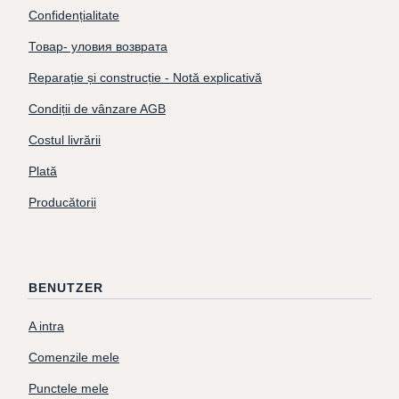
Confidențialitate
Товар- уловия возврата
Reparație și construcție - Notă explicativă
Condiții de vânzare AGB
Costul livrării
Plată
Producătorii
BENUTZER
A intra
Comenzile mele
Punctele mele