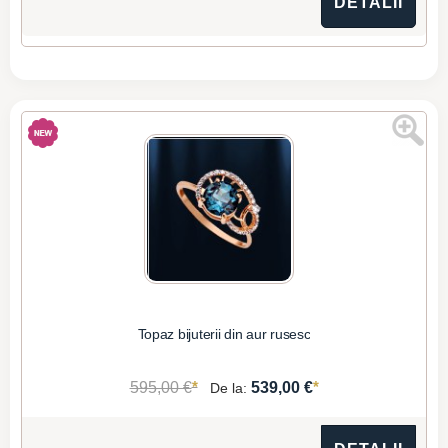
DETALII
Topaz bijuterii din aur rusesc
*
*
595,00 €
539,00 €
De la: