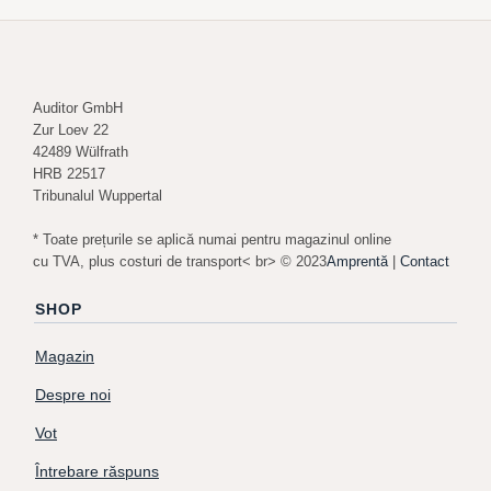
Auditor GmbH
Zur Loev 22
42489 Wülfrath
HRB 22517
Tribunalul Wuppertal
* Toate prețurile se aplică numai pentru magazinul online
cu TVA, plus costuri de transport< br> © 2023
Amprentă
|
Contact
SHOP
Magazin
Despre noi
Vot
Întrebare răspuns