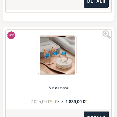
DETALII
Aur cu topaz
*
*
2.025,00 €
1.839,00 €
De la: