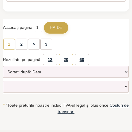
Accesați pagina:
1
2
>
3
Rezultate pe pagină:
12
20
60
*
"Toate prețurile noastre includ TVA-ul legal și plus orice
Costuri de
transport