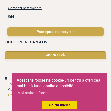
Comenzi neterminate
Știri
Расторжение покупки
BULETIN INFORMATIV
Български
|
Català
|
Deutsche
|
Hrvatski
|
Čeština
|
Dansk
Acest site folosește cookie-uri pentru a oferi cea
|
Nederlandse
|
English
|
Eesti keel
|
Français
|
Ελληνικά
|
mai bună funcționalitate posibilă.
Magyar
|
Italiano
|
Latviski
|
Norsk
|
Polski
|
Português
|
Mai multe informații
Română
|
Русский
|
Српски
|
Slovenský
|
Slovenščina
|
Español
|
Svenska
|
Türkçe
|
OK am ințeles