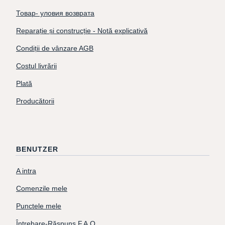
Товар- уловия возврата
Reparație și construcție - Notă explicativă
Condiții de vânzare AGB
Costul livrării
Plată
Producătorii
BENUTZER
A intra
Comenzile mele
Punctele mele
Întrebare-Răspuns F.A.Q.