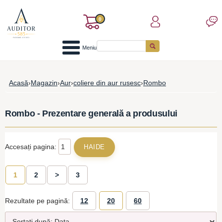
0
Meniu
Acasă
›
Magazin
›
Aur
›
coliere din aur rusesc
›
Rombo
Rombo - Prezentare generală a produsului
Accesați pagina:
1
2
>
3
Rezultate pe pagină:
12
20
60