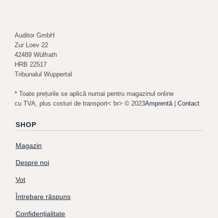
Auditor GmbH
Zur Loev 22
42489 Wülfrath
HRB 22517
Tribunalul Wuppertal
* Toate prețurile se aplică numai pentru magazinul online
cu TVA, plus costuri de transport< br> © 2023
Amprentă
|
Contact
SHOP
Magazin
Despre noi
Vot
Întrebare răspuns
Confidențialitate