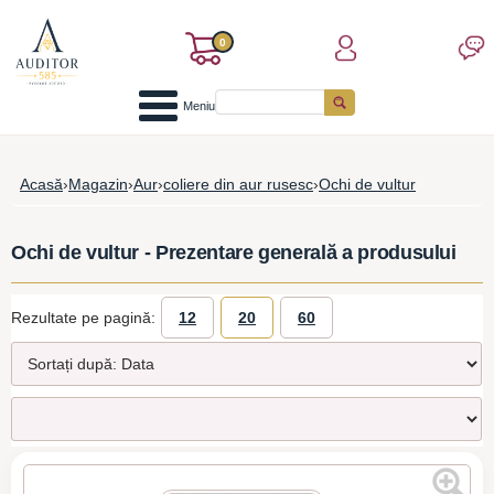
0
Meniu
Acasă
›
Magazin
›
Aur
›
coliere din aur rusesc
›
Ochi de vultur
Ochi de vultur - Prezentare generală a produsului
Rezultate pe pagină:
12
20
60