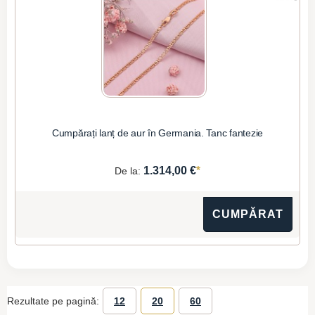
Cumpărați lanț de aur în Germania. Tanc fantezie
*
1.314,00 €
De la:
CUMPĂRAT
Rezultate pe pagină:
12
20
60