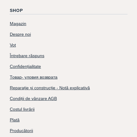
SHOP
Magazin
Despre noi
Vot
Întrebare răspuns
Confidențialitate
Товар- уловия возврата
Reparație și construcție - Notă explicativă
Condiții de vânzare AGB
Costul livrării
Plată
Producătorii