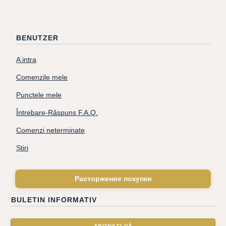
BENUTZER
A intra
Comenzile mele
Punctele mele
Întrebare-Răspuns F.A.Q.
Comenzi neterminate
Știri
Расторжение покупки
BULETIN INFORMATIV