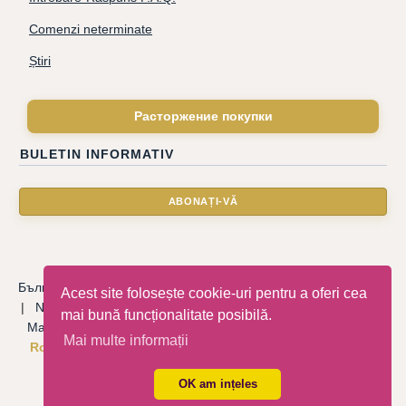
Comenzi neterminate
Știri
Расторжение покупки
BULETIN INFORMATIV
Български
|
Català
|
Deutsche
|
Hrvatski
|
Čeština
|
Dansk
Acest site folosește cookie-uri pentru a oferi cea
|
Nederlandse
|
English
|
Eesti keel
|
Français
|
Ελληνικά
|
mai bună funcționalitate posibilă.
Magyar
|
Italiano
|
Latviski
|
Norsk
|
Polski
|
Português
|
Mai multe informații
Română
|
Русский
|
Српски
|
Slovenský
|
Slovenščina
|
Español
|
Svenska
|
Türkçe
|
OK am ințeles