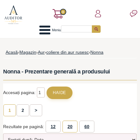
0
Meniu
Acasă
›
Magazin
›
Aur
›
coliere din aur rusesc
›
Nonna
Nonna - Prezentare generală a produsului
Accesați pagina:
1
2
>
Rezultate pe pagină:
12
20
60