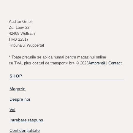
Auditor GmbH
Zur Loev 22
42489 Wülfrath
HRB 22517
Tribunalul Wuppertal
* Toate prețurile se aplică numai pentru magazinul online
cu TVA, plus costuri de transport< br> © 2023
Amprentă
|
Contact
SHOP
Magazin
Despre noi
Vot
Întrebare răspuns
Confidențialitate