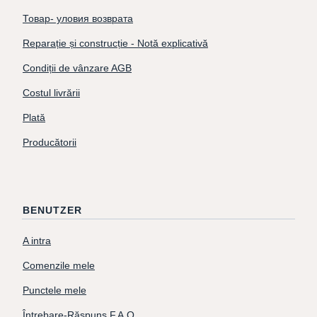
Товар- уловия возврата
Reparație și construcție - Notă explicativă
Condiții de vânzare AGB
Costul livrării
Plată
Producătorii
BENUTZER
A intra
Comenzile mele
Punctele mele
Întrebare-Răspuns F.A.Q.