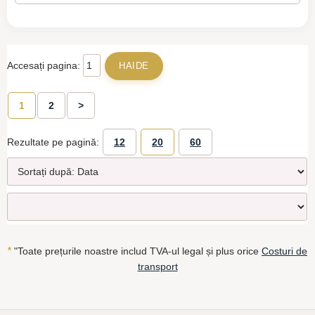
Accesați pagina:
1
2
>
Rezultate pe pagină:
12
20
60
*
"Toate prețurile noastre includ TVA-ul legal și plus orice
Costuri de
transport