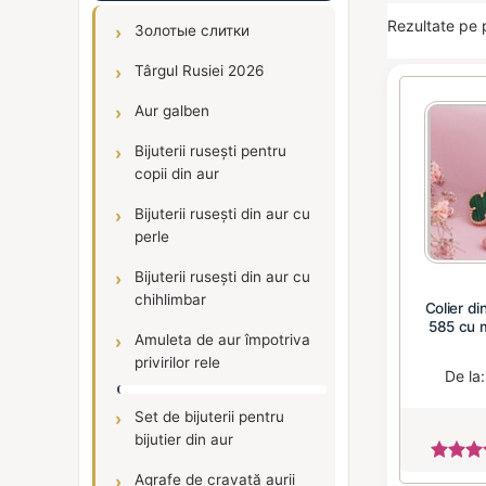
Rezultate pe 
Золотые слитки
Târgul Rusiei 2026
Aur galben
Bijuterii rusești pentru
copii din aur
Bijuterii rusești din aur cu
perle
Bijuterii rusești din aur cu
chihlimbar
Colier di
585 cu 
Amuleta de aur împotriva
privirilor rele
De la
Set de bijuterii pentru
bijutier din aur
Agrafe de cravată aurii