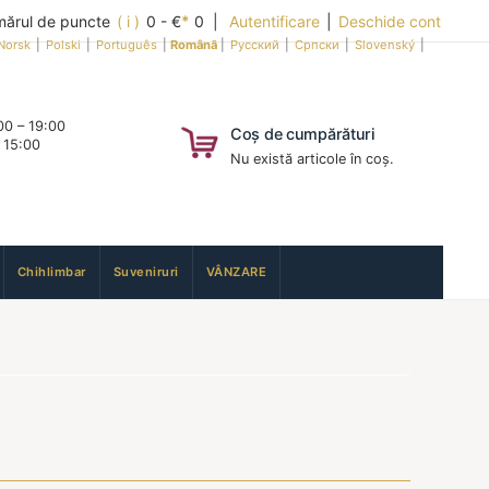
ărul de puncte
( i )
0 - €
*
0 |
Autentificare
|
Deschide cont
Norsk
|
Polski
|
Português
|
Română
|
Русский
|
Српски
|
Slovenský
|
0 – 19:00
Coș de cumpărături
 15:00
Nu există articole în coș.
Chihlimbar
Suveniruri
VÂNZARE