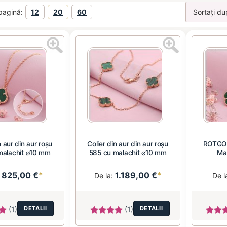
pagină:
12
20
60
n aur din aur roșu
Colier din aur din aur roșu
ROTGOL
malachit ⌀10 mm
585 cu malachit ⌀10 mm
Ma
825,00 €
*
1.189,00 €
*
:
De la:
De l
(1)
DETALII
(1)
DETALII