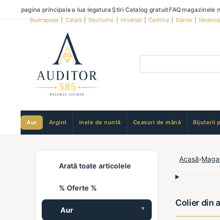
pagina principala
a lua legatura
Știri
Catalog gratuit
FAQ
magazinele n
Български
|
Català
|
Deutsche
|
Hrvatski
|
Čeština
|
Dansk
|
Nederl
Aur
Argint
inele de nuntă
Ceasuri de mână
Bijuterii 
Acasă
›
Maga
Arată toate articolele
% Oferte %
Colier din 
Aur