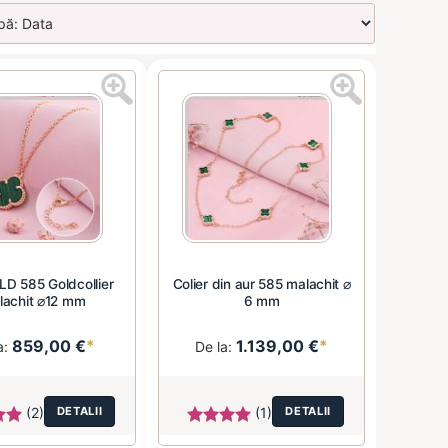
D 585 Goldcollier
Colier din aur 585 malachit ⌀
lachit ⌀12 mm
6 mm
859,00 €
*
1.139,00 €
*
a:
De la:
(2)
DETALII
(1)
DETALII