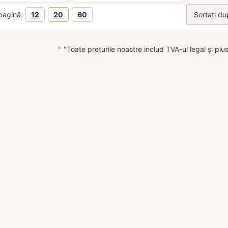
pagină:
12
20
60
*
"Toate prețurile noastre includ TVA-ul legal și plu