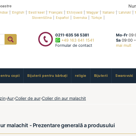
Num
oastre
andse
|
English
|
Eesti keel
|
Français
|
Ελληνικά
|
Magyar
|
Italiano
|
Latviski
|
Slovenščina
|
Español
|
Svenska
|
Türkçe
|
0211-635 56 5381
Mo-Fr
09:0
+49 163 641 1541
Sa
09:00 –
Formular de contact
mai mult
pentru copii
Bijuterii pentru bărbați
religie
Bijuterii
Swarovski
zin
›
Aur
›
Colier de aur
›
Colier din aur malachit
aur malachit - Prezentare generală a produsului