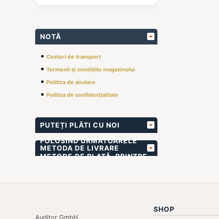
NOTĂ
•
Costuri de transport
•
Termenii și condițiile magazinului
•
Politica de anulare
•
Politica de confidențialitate
PUTEȚI PLĂTI CU NOI
FOLOSIND URMĂTOARELE
METODA DE LIVRARE
METODE DE PLATĂ, PRINTRE
ALTELE
SHOP
Auditor GmbH