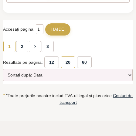
Accesați pagina:
1
2
>
3
Rezultate pe pagină:
12
20
60
*
"Toate prețurile noastre includ TVA-ul legal și plus orice
Costuri de
transport