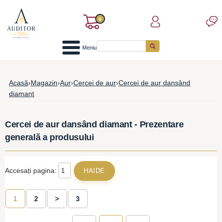
0
Meniu
Acasă
›
Magazin
›
Aur
›
Cercei de aur
›
Cercei de aur dansând
diamant
Cercei de aur dansând diamant - Prezentare
generală a produsului
Accesați pagina:
1
2
>
3