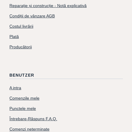
Reparație și construcție - Notă explicativă
Condiții de vânzare AGB
Costul livrării
Plată
Producătorii
BENUTZER
A intra
Comenzile mele
Punctele mele
Întrebare-Răspuns F.A.Q.
Comenzi neterminate