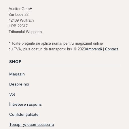
Auditor GmbH
Zur Loev 22
42489 Wülfrath
HRB 22517
Tribunalul Wuppertal
* Toate prețurile se aplică numai pentru magazinul online
cu TVA, plus costuri de transport< br> © 2023
Amprentă
|
Contact
SHOP
Magazin
Despre noi
Vot
Întrebare răspuns
Confidențialitate
Товар- уловия возврата