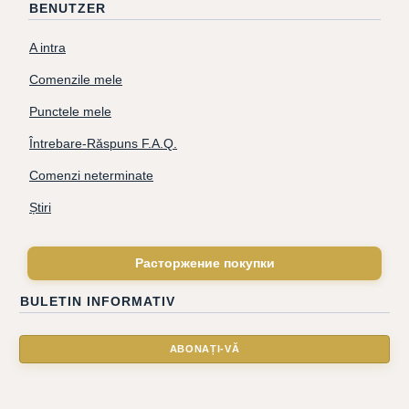
BENUTZER
A intra
Comenzile mele
Punctele mele
Întrebare-Răspuns F.A.Q.
Comenzi neterminate
Știri
Расторжение покупки
BULETIN INFORMATIV