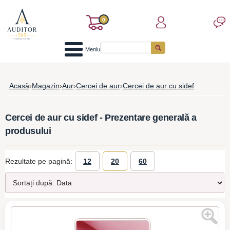
0
Meniu
Acasă
›
Magazin
›
Aur
›
Cercei de aur
›
Cercei de aur cu sidef
Cercei de aur cu sidef - Prezentare generală a
produsului
Rezultate pe pagină:
12
20
60