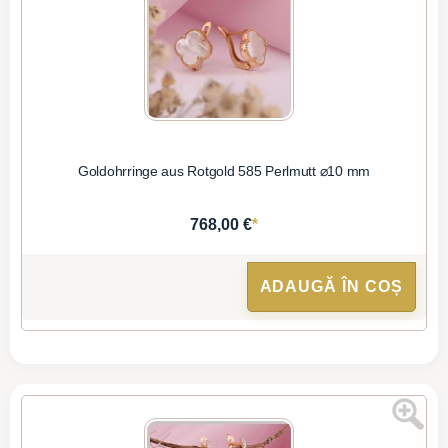
Goldohrringe aus Rotgold 585 Perlmutt ⌀10 mm
*
768,00 €
ADAUGĂ ÎN COȘ