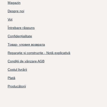
Magazin
Despre noi
Vot
Întrebare răspuns
Confidențialitate
Товар- уловия возврата
Reparație și construcție - Notă explicativă
Condiții de vânzare AGB
Costul livrării
Plată
Producătorii