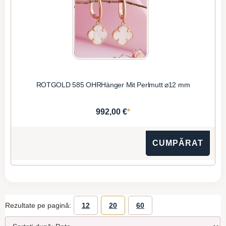
ROTGOLD 585 OHRHänger Mit Perlmutt ⌀12 mm
*
992,00 €
CUMPĂRAT
Rezultate pe pagină:
12
20
60