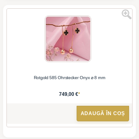
Rotgold 585 Ohrstecker Onyx ⌀ 8 mm
*
749,00 €
ADAUGĂ ÎN COȘ