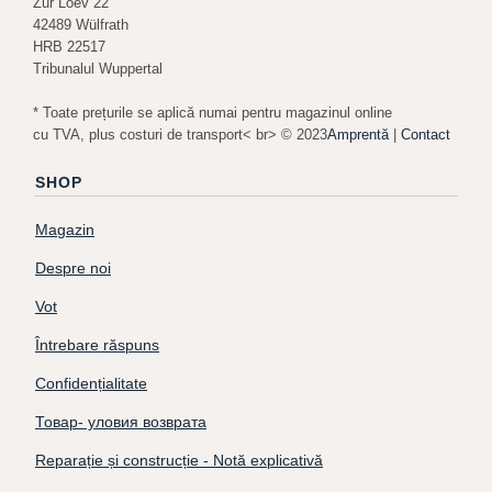
Zur Loev 22
42489 Wülfrath
HRB 22517
Tribunalul Wuppertal
* Toate prețurile se aplică numai pentru magazinul online
cu TVA, plus costuri de transport< br> © 2023
Amprentă
|
Contact
SHOP
Magazin
Despre noi
Vot
Întrebare răspuns
Confidențialitate
Товар- уловия возврата
Reparație și construcție - Notă explicativă