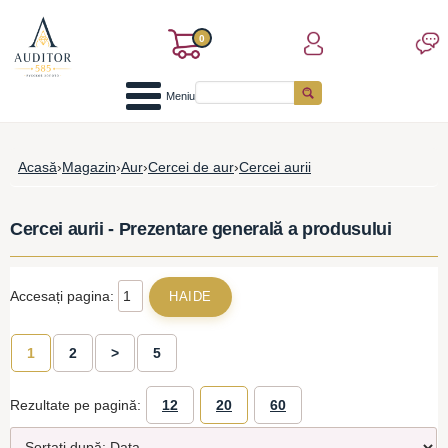
0
Meniu
Acasă
›
Magazin
›
Aur
›
Cercei de aur
›
Cercei aurii
Cercei aurii - Prezentare generală a produsului
Accesați pagina:
1
2
>
5
Rezultate pe pagină:
12
20
60