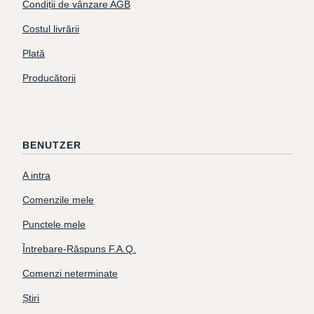
Condiții de vânzare AGB
Costul livrării
Plată
Producătorii
BENUTZER
A intra
Comenzile mele
Punctele mele
Întrebare-Răspuns F.A.Q.
Comenzi neterminate
Știri