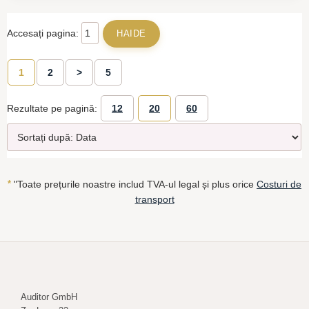
Accesați pagina:
1
2
>
5
Rezultate pe pagină:
12
20
60
*
"Toate prețurile noastre includ TVA-ul legal și plus orice
Costuri de
transport
Auditor GmbH