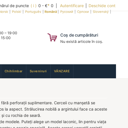
ărul de puncte
( i )
0 - €
*
0 |
Autentificare
|
Deschide cont
Norsk
|
Polski
|
Português
|
Română
|
Русский
|
Српски
|
Slovenský
|
0 – 19:00
Coș de cumpărături
 15:00
Nu există articole în coș.
Chihlimbar
Suveniruri
VÂNZARE
 fără perforații suplimentare. Cerceii cu manșetă se
s la aspect. Strălucirea nobilă a argintului face ca aceste
t și cu rochia de seară.
 de modele. Puteți alege un model laconic, lin pentru viața
entru o ocazie specială. Aceste cercei versatili argintii