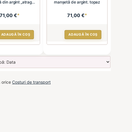
 din argint „atrage
manșetă de argint. topaz
oc...
71,00 €
*
71,00 €
*
ADAUGĂ ÎN COȘ
ADAUGĂ ÎN COȘ
s orice
Costuri de transport