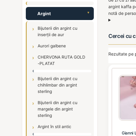
argint kaffa p
notă de person
Argint
Bijuterii din argint cu
inserții de aur
Cercei cu c
Aurori galbene
Rezultate pe 
CHERVONA RUTA GOLD
-PLATAT
Bijuterii din argint cu
chihlimbar din argint
sterling
Bijuterii din argint cu
margele din argint
sterling
Argint în stil antic
Gianni 