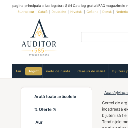
pagina principala
a lua legatura
Știri
Catalog gratuit
FAQ
magazinele n
Български
|
Català
|
Deutsche
|
Hrvatski
|
Čeština
|
Dansk
|
Nederl
Aur
Argint
inele de nuntă
Ceasuri de mână
Bijuterii 
Acasă
›
Maga
Arată toate articolele
Cercei de arg
încadrează ele
% Oferte %
bijuterii să f
Tendințele mod
Aur
de zi cu zi sa