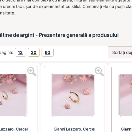
e urechi fac ușor de experimentat cu stilul. Combinați -le cu puști cla
alitate.
ătine de argint - Prezentare generală a produsului
pagină:
12
20
60
Lazzaro. Cercel
Gianni Lazzaro. Cercel
Giann