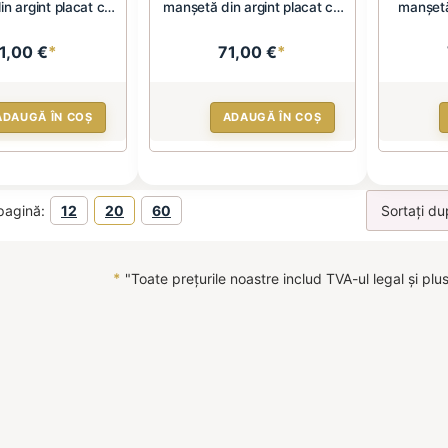
n argint placat cu
manșetă din argint placat cu
manșetă
...
...
1,00 €
*
71,00 €
*
ADAUGĂ ÎN COȘ
ADAUGĂ ÎN COȘ
pagină:
12
20
60
*
"Toate prețurile noastre includ TVA-ul legal și plu