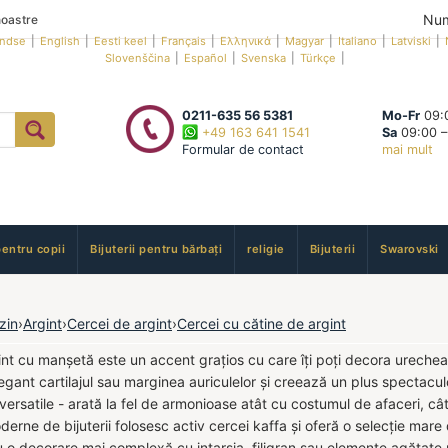
Num
oastre
andse
|
English
|
Eesti keel
|
Français
|
Ελληνικά
|
Magyar
|
Italiano
|
Latviski
|
Slovenščina
|
Español
|
Svenska
|
Türkçe
|
0211-635 56 5381
Mo-Fr
09:0
+49 163 641 1541
Sa
09:00 –
Formular de contact
mai mult
pentru copii
Bijuterii pentru bărbați
religie
Bijuterii
Swarovski
zin
›
Argint
›
Cercei de argint
›
Cercei cu cătine de argint
int cu manșetă este un accent grațios cu care îți poți decora urechea
gant cartilajul sau marginea auriculelor și creează un plus spectaculo
ie versatile - arată la fel de armonioase atât cu costumul de afaceri, câ
erne de bijuterii folosesc activ cercei kaffa și oferă o selecție mare
u o decorare mai complexă cu intarsia, filigran sau elemente agățate p