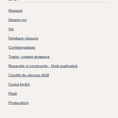
Magazin
Despre noi
Vot
Întrebare răspuns
Confidențialitate
Товар- уловия возврата
Reparație și construcție - Notă explicativă
Condiții de vânzare AGB
Costul livrării
Plată
Producătorii