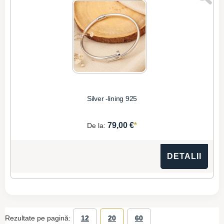
Silver -lining 925
*
79,00 €
De la:
DETALII
Rezultate pe pagină:
12
20
60