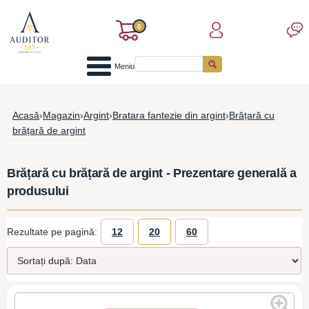
0
Meniu
Acasă
›
Magazin
›
Argint
›
Bratara fantezie din argint
›
Brățară cu
brățară de argint
Brățară cu brățară de argint - Prezentare generală a
produsului
Rezultate pe pagină:
12
20
60