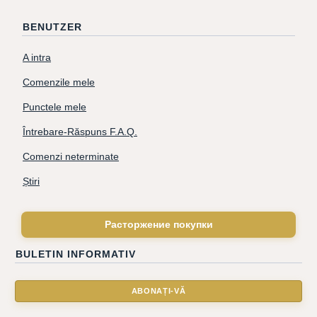
BENUTZER
A intra
Comenzile mele
Punctele mele
Întrebare-Răspuns F.A.Q.
Comenzi neterminate
Știri
Расторжение покупки
BULETIN INFORMATIV