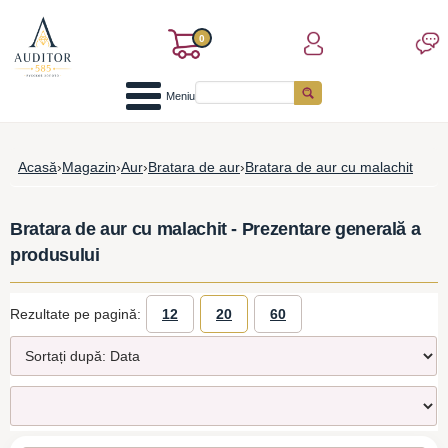
0
Meniu
Acasă
›
Magazin
›
Aur
›
Bratara de aur
›
Bratara de aur cu malachit
Bratara de aur cu malachit - Prezentare generală a
produsului
Rezultate pe pagină:
12
20
60