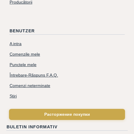
Producătorii
BENUTZER
A intra
Comenzile mele
Punctele mele
Întrebare-Răspuns F.A.Q.
Comenzi neterminate
Știri
Расторжение покупки
BULETIN INFORMATIV