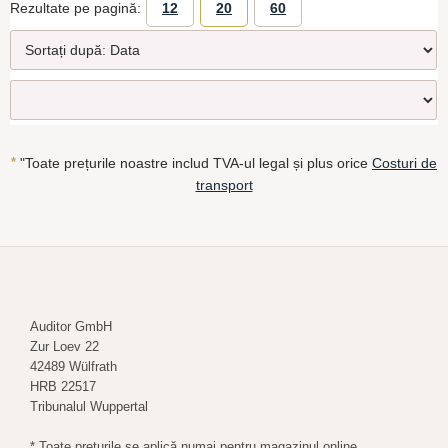
Rezultate pe pagină:
12
20
60
*
"Toate prețurile noastre includ TVA-ul legal și plus orice
Costuri de
transport
Auditor GmbH
Zur Loev 22
42489 Wülfrath
HRB 22517
Tribunalul Wuppertal
* Toate prețurile se aplică numai pentru magazinul online