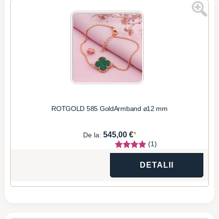
ROTGOLD 585 GoldArmband ⌀12 mm
*
545,00 €
De la:
(1)
DETALII