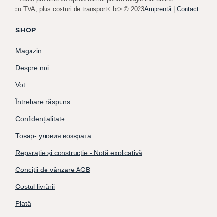
cu TVA, plus costuri de transport< br> © 2023
Amprentă
|
Contact
SHOP
Magazin
Despre noi
Vot
Întrebare răspuns
Confidențialitate
Товар- уловия возврата
Reparație și construcție - Notă explicativă
Condiții de vânzare AGB
Costul livrării
Plată