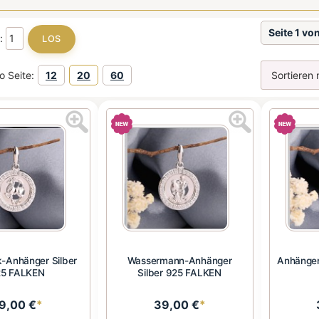
Seite 1 vo
e:
o Seite:
12
20
60
-Anhänger Silber
Wassermann-Anhänger
Anhänger
5 FALKEN
Silber 925 FALKEN
9,00 €
*
39,00 €
*