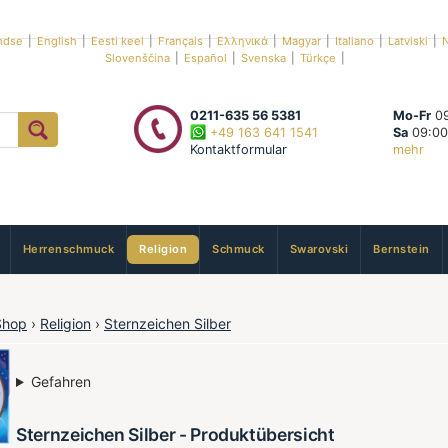
ndse
|
English
|
Eesti keel
|
Français
|
Ελληνικά
|
Magyar
|
Italiano
|
Latviski
|
N
Slovenščina
|
Español
|
Svenska
|
Türkçe
|
0211-635 56 5381
Mo-Fr
09
+49 163 641 1541
Sa
09:00
Kontaktformular
mehr
Herrenschmuck
Religion
Schmuck
Swarovski
Bernstein
Shop
›
Religion
›
Sternzeichen Silber
Gefahren
Sternzeichen Silber - Produktübersicht