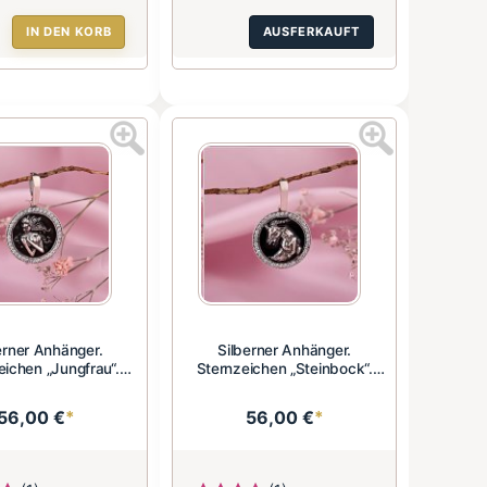
IN DEN KORB
AUSFERKAUFT
erner Anhänger.
Silberner Anhänger.
eichen „Jungfrau“.
Sternzeichen „Steinbock“.
Zirkoni...
Zirkon...
56,00 €
*
56,00 €
*