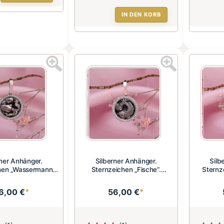
IN DEN KORB
rner Anhänger.
Silberner Anhänger.
Silb
hen „Wassermann“.
Sternzeichen „Fische“.
Sternz
Zirko...
Zirkonia ...
6,00 €
*
56,00 €
*