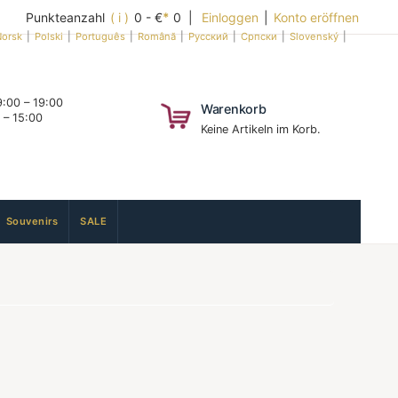
Punkteanzahl
( i )
0 - €
*
0 |
Einloggen
|
Konto eröffnen
orsk
|
Polski
|
Português
|
Română
|
Русский
|
Српски
|
Slovenský
|
:00 – 19:00
Warenkorb
 – 15:00
Keine Artikeln im Korb.
Souvenirs
SALE