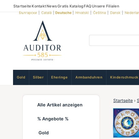
Startseite
Kontakt
News
Gratis Katalog
FAQ
Unsere Filialen
Български
|
Català
|
Deutsche
|
Hrvatski
|
Čeština
|
Dansk
|
Nederla
Gold
Silber
Eheringe
Armbanduhren
Kinderschmuck
Startseite
›
Alle Artikel anzeigen
% Angebote %
Gold