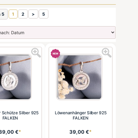
n 5
1
2
>
5
 Schütze Silber 925
Löwenanhänger Silber 925
FALKEN
FALKEN
39,00 €
*
39,00 €
*