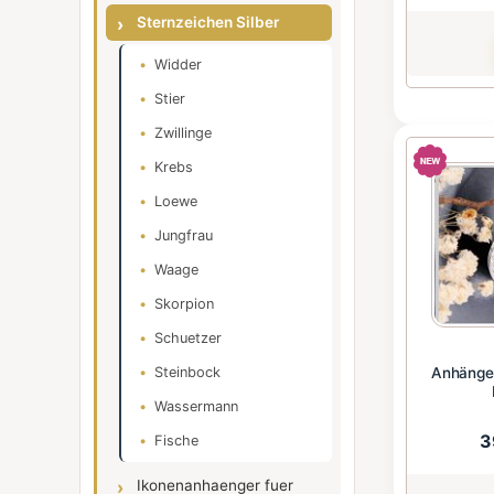
Sternzeichen Silber
Widder
Stier
Zwillinge
Krebs
Loewe
Jungfrau
Waage
Skorpion
Schuetzer
Steinbock
Anhänger
Wassermann
3
Fische
Ikonenanhaenger fuer