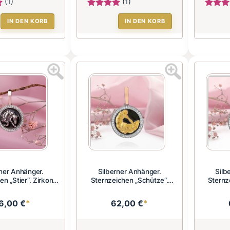
(1)
(1)
IN DEN KORB
IN DEN KORB
rner Anhänger.
Silberner Anhänger.
Silb
n „Stier“. Zirkonia
Sternzeichen „Schütze“.
Sternz
u...
Zirkonia...
6,00 €
*
62,00 €
*