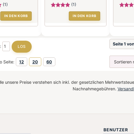
(1)
(1)
IN DEN KORB
IN DEN KORB
Seite 1 vo
e:
o Seite:
12
20
60
le unsere Preise verstehen sich inkl. der gesetzlichen Mehrwertsteue
Nachnahmegebühren.
Versand
BENUTZER