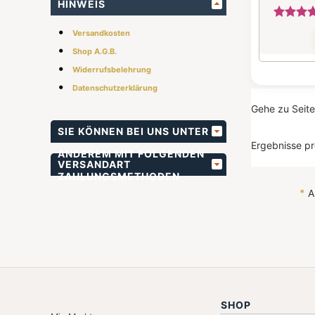
HINWEIS
•
Versandkosten
•
Shop A.G.B.
•
Widerrufsbelehrung
•
Datenschutzerklärung
Gehe zu Seit
SIE KÖNNEN BEI UNS UNTER
Ergebnisse pr
ANDEREM MIT FOLGENDEN
VERSANDART
ZAHLUNGSMETHODEN
*
Al
BEZAHLEN
SHOP