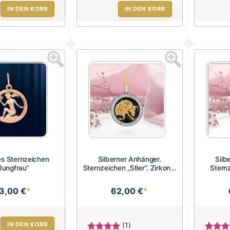
IN DEN KORB
IN DEN KORB
es Sternzeichen
Silberner Anhänger.
Silb
Jungfrau“
Sternzeichen „Stier“. Zirkonia
Stern
u...
3,00 €
*
62,00 €
*
IN DEN KORB
(1)