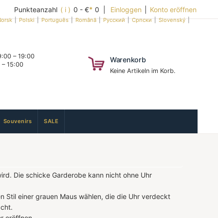
Punkteanzahl
( i )
0 - €
*
0 |
Einloggen
|
Konto eröffnen
orsk
|
Polski
|
Português
|
Română
|
Русский
|
Српски
|
Slovenský
|
:00 – 19:00
Warenkorb
 – 15:00
Keine Artikeln im Korb.
Souvenirs
SALE
wird. Die schicke Garderobe kann nicht ohne Uhr
en Stil einer grauen Maus wählen, die die Uhr verdeckt
cht.
r eröffnen.