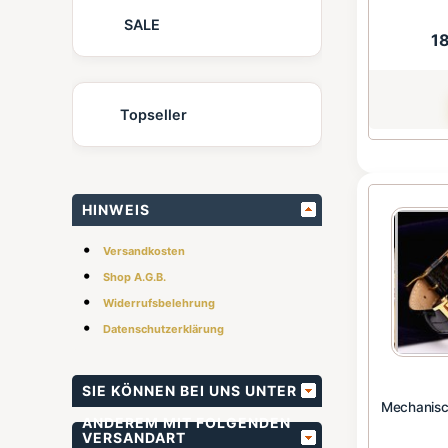
SALE
1
Topseller
HINWEIS
•
Versandkosten
•
Shop A.G.B.
•
Widerrufsbelehrung
•
Datenschutzerklärung
SIE KÖNNEN BEI UNS UNTER
Mechanisc
ANDEREM MIT FOLGENDEN
VERSANDART