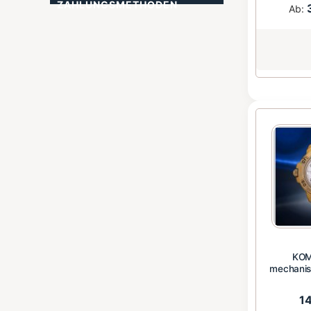
ZAHLUNGSMETHODEN
Ab:
BEZAHLEN
KOM
mechani
1