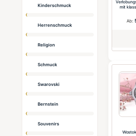
Verlobungs
Kinderschmuck
mit klas
Ab:
Herrenschmuck
Religion
Schmuck
Swarovski
Bernstein
Souvenirs
Wostok