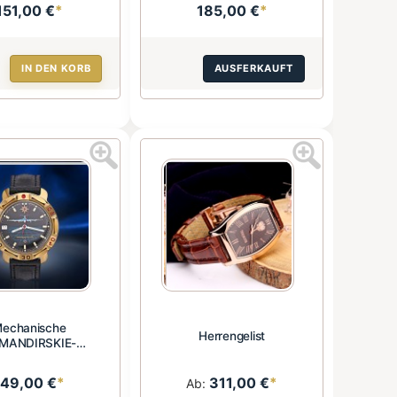
151,00 €
*
185,00 €
*
IN DEN KORB
AUSFERKAUFT
echanische
Herrengelist
MANDIRSKIE-
Armbanduhr
149,00 €
*
311,00 €
*
Ab: