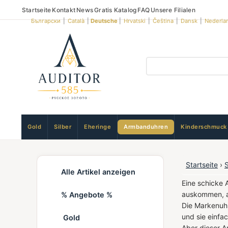
Startseite
Kontakt
News
Gratis Katalog
FAQ
Unsere Filialen
Български
|
Català
|
Deutsche
|
Hrvatski
|
Čeština
|
Dansk
|
Nederla
Gold
Silber
Eheringe
Armbanduhren
Kinderschmuck
Startseite
›
Alle Artikel anzeigen
Eine schicke 
auskommen, al
% Angebote %
Die Markenuhr
und sie einfa
Gold
Aber dieser A