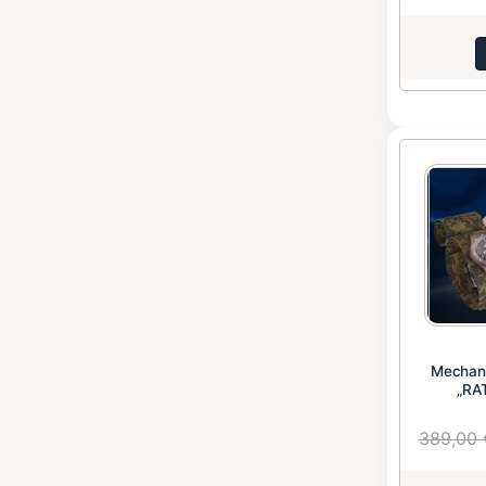
Mechan
„RA
389,00 