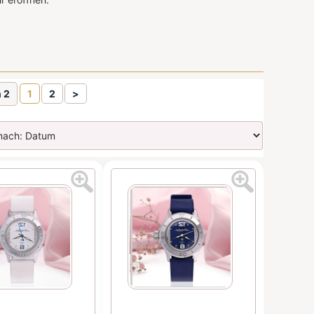
n 2
1
2
>