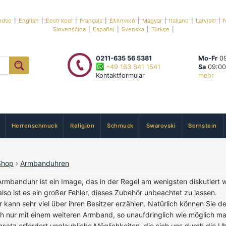
ndse
|
English
|
Eesti keel
|
Français
|
Ελληνικά
|
Magyar
|
Italiano
|
Latviski
|
N
Slovenščina
|
Español
|
Svenska
|
Türkçe
|
0211-635 56 5381
Mo-Fr
09
+49 163 641 1541
Sa
09:00
Kontaktformular
mehr
Herrenschmuck
Religion
Schmuck
Swarovski
Bernstein
Shop
›
Armbanduhren
Armbanduhr ist ein Image, das in der Regel am wenigsten diskutiert 
so ist es ein großer Fehler, dieses Zubehör unbeachtet zu lassen.
 kann sehr viel über ihren Besitzer erzählen. Natürlich können Sie d
ch nur mit einem weiteren Armband, so unaufdringlich wie möglich ma
nsatz erfordert unglaubliche Möglichkeiten, die sich uns durch die Uh