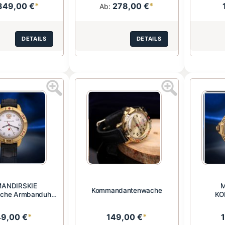
349,00 €
*
278,00 €
*
Ab:
DETAILS
DETAILS
ANDIRSKIE
M
Kommandantenwache
sche Armbanduhr
KO
Vostok
49,00 €
*
149,00 €
*