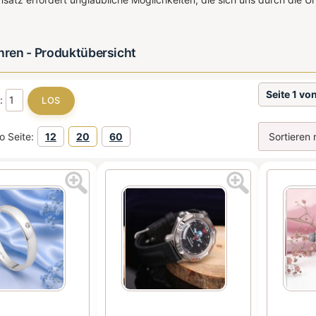
ren - Produktübersicht
Seite 1 vo
e:
o Seite:
12
20
60