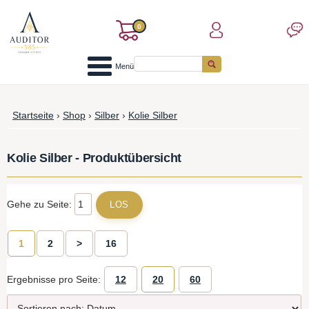
0
Menü
Startseite
›
Shop
›
Silber
›
Kolie Silber
Kolie Silber - Produktübersicht
Gehe zu Seite:
1
2
>
16
Ergebnisse pro Seite:
12
20
60