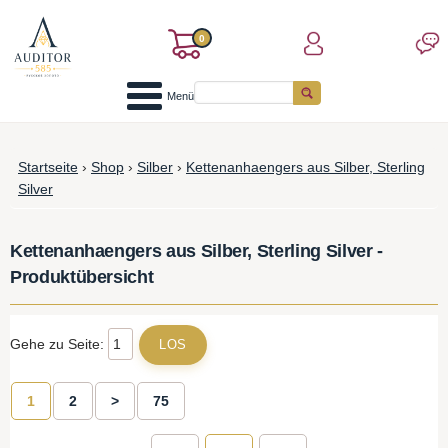
0
Menü
Startseite
›
Shop
›
Silber
›
Kettenanhaengers aus Silber, Sterling
Silver
Kettenanhaengers aus Silber, Sterling Silver -
Produktübersicht
Gehe zu Seite:
1
2
>
75