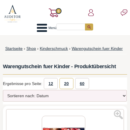
0
Menü
Startseite
›
Shop
›
Kinderschmuck
›
Warengutschein fuer Kinder
Warengutschein fuer Kinder - Produktübersicht
Ergebnisse pro Seite:
12
20
60