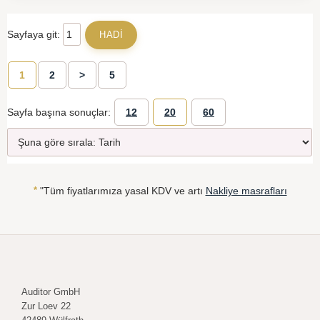
Sayfaya git:
1
2
>
5
Sayfa başına sonuçlar:
12
20
60
*
"Tüm fiyatlarımıza yasal KDV ve artı
Nakliye masrafları
Auditor GmbH
Zur Loev 22