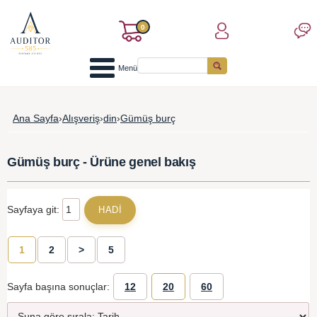
0
Menü
Ana Sayfa
›
Alışveriş
›
din
›
Gümüş burç
Gümüş burç - Ürüne genel bakış
Sayfaya git:
1
2
>
5
Sayfa başına sonuçlar:
12
20
60