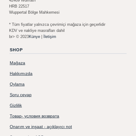
42489 Wülfrath
HRB 22517
Wuppertal Bölge Mahkemesi
* Tüm fiyatlar yalnızca çevrimiçi mağaza için geçerlidir
KDV ve nakliye masrafları dahil
br> © 2023
Künye
|
İletişim
SHOP
Mağaza
Hakkımızda
Oylama
Soru cevap
Gizlilik
Товар- условия возврата
Onarım ve inşaat - açıklayıcı not