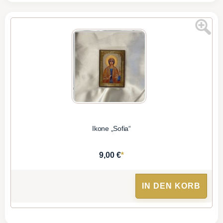
Ikone „Sofia“
*
9,00 €
IN DEN KORB