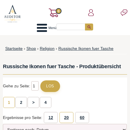
0
Menü
Startseite
›
Shop
›
Religion
›
Russische Ikonen fuer Tasche
Russische Ikonen fuer Tasche - Produktübersicht
Gehe zu Seite:
1
2
>
4
Ergebnisse pro Seite:
12
20
60