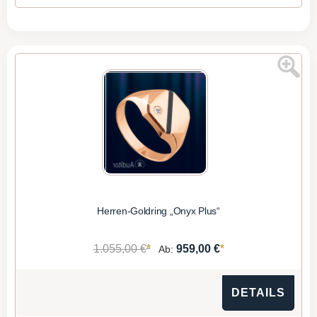
Herren-Goldring „Onyx Plus“
*
*
1.055,00 €
959,00 €
Ab:
DETAILS