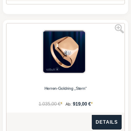
Herren-Goldring „Stern“
*
*
1.035,00 €
919,00 €
Ab:
DETAILS