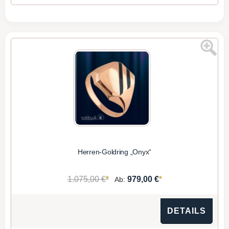
Herren-Goldring „Onyx“
*
*
1.075,00 €
979,00 €
Ab:
DETAILS