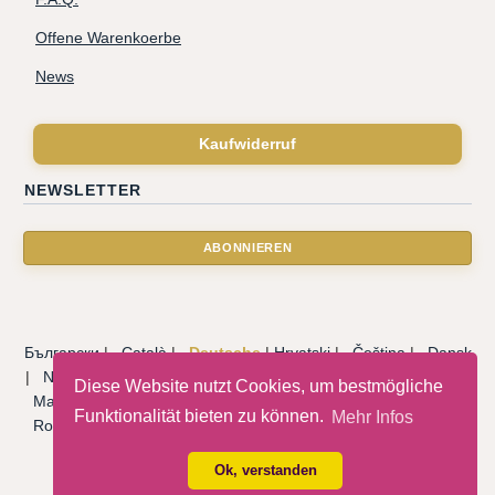
Offene Warenkoerbe
News
Kaufwiderruf
NEWSLETTER
Български
|
Català
|
Deutsche
|
Hrvatski
|
Čeština
|
Dansk
|
Nederlandse
|
English
|
Eesti keel
|
Français
|
Ελληνικά
|
Diese Website nutzt Cookies, um bestmögliche
Magyar
|
Italiano
|
Latviski
|
Norsk
|
Polski
|
Português
|
Funktionalität bieten zu können.
Mehr Infos
Română
|
Русский
|
Српски
|
Slovenský
|
Slovenščina
|
Español
|
Svenska
|
Türkçe
|
Ok, verstanden