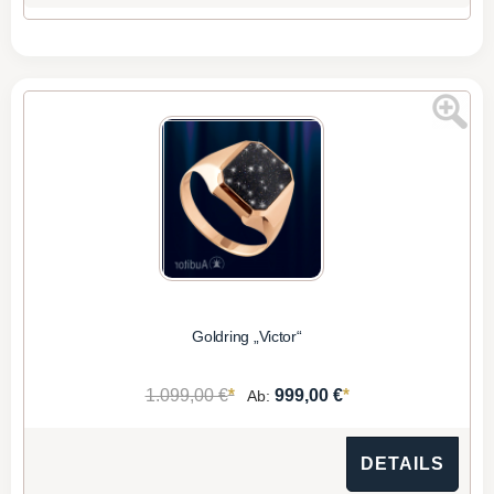
Goldring „Victor“
*
*
1.099,00 €
999,00 €
Ab:
DETAILS