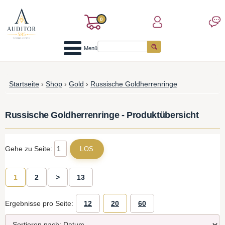
0
Menü
Startseite
›
Shop
›
Gold
›
Russische Goldherrenringe
Russische Goldherrenringe - Produktübersicht
Gehe zu Seite:
1
2
>
13
Ergebnisse pro Seite:
12
20
60