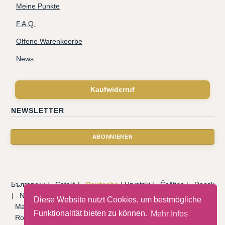
Meine Punkte
F.A.Q.
Offene Warenkoerbe
News
Kaufwiderruf
NEWSLETTER
Български
|
Català
|
Deutsche
|
Hrvatski
|
Čeština
|
Dansk
|
Nederlandse
|
English
|
Eesti keel
|
Français
|
Ελληνικά
|
Diese Website nutzt Cookies, um bestmögliche
Magyar
|
Italiano
|
Latviski
|
Norsk
|
Polski
|
Português
|
Funktionalität bieten zu können.
Mehr Infos
Română
|
Русский
|
Српски
|
Slovenský
|
Slovenščina
|