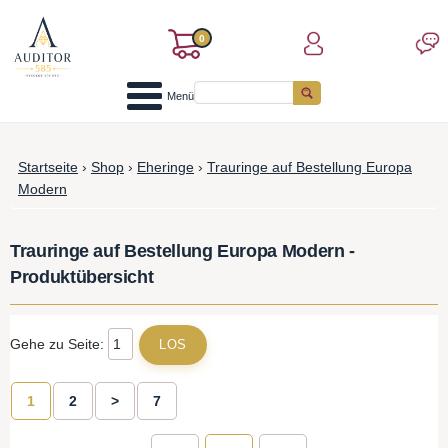
0
Menü
Startseite
›
Shop
›
Eheringe
›
Trauringe auf Bestellung Europa
Modern
Trauringe auf Bestellung Europa Modern -
Produktübersicht
Gehe zu Seite:
1
2
>
7