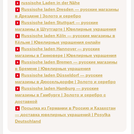
russische Laden in der Nähe
Russische laden Dresden — русские магазины
в Дрездене | Золото и серебро
Russische laden Stuttgart — русские
магазины в Штутгарте | Ювелирные украшения
Russische laden Köln — русские магазины в
Кёльне | Ювелирные украшения онлайн
Russische laden Hannover — русские
магазины в Ганновере | Ювелирные украшения
Russische laden Bremen — русские магазины
в Бремене | Ювелирные украшения
Russische laden Düsseldorf — русские
магазины в Дюссельдорфе | Золото и серебро
Russische laden Hamburg — русские
магазины в Гамбурге | Золото и серебро с
доставкой
Посылка из Германии в Россию и Казахстан
— доставка ювелирных украшений | Posylka
Deutschland