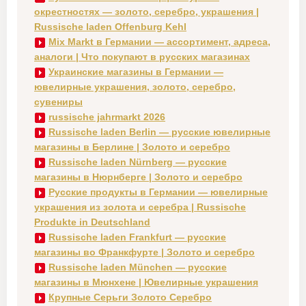
окрестностях — золото, серебро, украшения |
Russische laden Offenburg Kehl
Mix Markt в Германии — ассортимент, адреса,
аналоги | Что покупают в русских магазинах
Украинские магазины в Германии —
ювелирные украшения, золото, серебро,
сувениры
russische jahrmarkt 2026
Russische laden Berlin — русские ювелирные
магазины в Берлине | Золото и серебро
Russische laden Nürnberg — русские
магазины в Нюрнберге | Золото и серебро
Русские продукты в Германии — ювелирные
украшения из золота и серебра | Russische
Produkte in Deutschland
Russische laden Frankfurt — русские
магазины во Франкфурте | Золото и серебро
Russische laden München — русские
магазины в Мюнхене | Ювелирные украшения
Крупные Серьги Золото Серебро