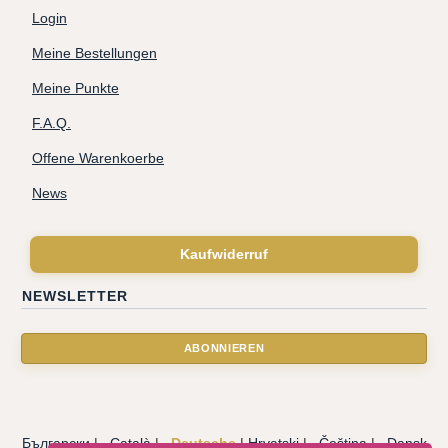
Login
Meine Bestellungen
Meine Punkte
F.A.Q.
Offene Warenkoerbe
News
Kaufwiderruf
NEWSLETTER
Български
|
Català
|
Deutsche
|
Hrvatski
|
Čeština
|
Dansk