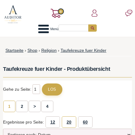
0
Menü
Startseite
›
Shop
›
Religion
›
Taufekreuze fuer Kinder
Taufekreuze fuer Kinder - Produktübersicht
Gehe zu Seite:
1
2
>
4
Ergebnisse pro Seite:
12
20
60