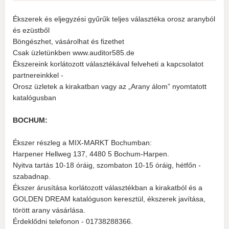
Ékszerek és eljegyzési gyűrűk teljes választéka orosz aranyból
és ezüstből
Böngészhet, vásárolhat és fizethet
Csak üzletünkben www.auditor585.de
Ékszereink korlátozott választékával felveheti a kapcsolatot
partnereinkkel -
Orosz üzletek a kirakatban vagy az „Arany álom” nyomtatott
katalógusban
BOCHUM:
Ékszer részleg a MIX-MARKT Bochumban:
Harpener Hellweg 137, 4480 5 Bochum-Harpen.
Nyitva tartás 10-18 óráig, szombaton 10-15 óráig, hétfőn -
szabadnap.
Ékszer árusítása korlátozott választékban a kirakatból és a
GOLDEN DREAM katalóguson keresztül, ékszerek javítása,
törött arany vásárlása.
Érdeklődni telefonon - 01738288366.