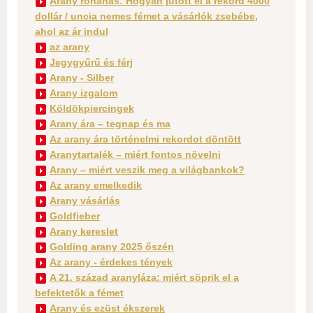
Arany rohanás: Hogyan jutott el a rekord 4000
dollár / uncia nemes fémet a vásárlók zsebébe,
ahol az ár indul
az arany
Jegygyűrű és férj
Arany - Silber
Arany izgalom
Köldökpiercingek
Arany ára – tegnap és ma
Az arany ára történelmi rekordot döntött
Aranytartalék – miért fontos növelni
Arany – miért veszik meg a világbankok?
Az arany emelkedik
Arany vásárlás
Goldfieber
Arany kereslet
Golding arany 2025 őszén
Az arany - érdekes tények
A 21. század aranyláza: miért söprik el a
befektetők a fémet
Arany és ezüst ékszerek