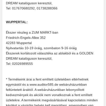
DREAM katalóguson keresztül,
Tel: 017670680292, 01738288366
WUPPERTAL:
Ékszer részleg a ZUM MARKT-ban
Friedrich-Engels-Allee 352
42283 Wuppertal
Nyitvatartás 10-19 óráig, szombaton 9-16 óráig
Ékszerek korlátozott választéka az ablakból és a GOLDEN
DREAM katalóguson keresztül,
Tel: 02026989555
* Termékeink árai a fent említett üzletekben eltérhetnek
egymástól és a www.auditor585.de webáruházunkban
feltüntetett áraktól. A webáruházunkban lebonyolított
kedvezmények és akciók nem vonatkoznak a fent említett
üzletekre. A termékeink megvásárlásával kapcsolatos minden
kérdést a vásárlás helyén kell megoldani, amennyiben van