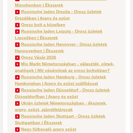
Münchenben | Ékszerek
Russische laden Drezda - Orosz üzletek
Drezdában | Arany és ezüst
Orosz bolt a közelben
Russische laden Leipzig - Orosz üzletek
Lipcsében | Ékszerek
Russische laden Hannover - Orosz üzletek
Hannoverben | Ékszerek
Orosz Vásár 2026
Mix Markt Németországban - választék, címek,
analógok | Mit vásárolnak az orosz boltokban?
Russische laden Hamburg - Orosz üzletek
Hamburgban | Arany és ezüst szállítással
Russische laden Düsseldorf - Orosz üzletek
Düsseldorfban | Arany és ezüst
Ukrán üzletek Németországban - ékszerek,
arany, ezüst, ajándéktárgyak
Russische laden Stuttgart - Orosz üzletek
Stuttgartban | Ékszerek
Nagy fülbevaló arany ezüst