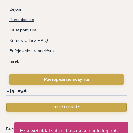
Bejönni
Rendeléseim
Saját pontjaim
Kérdés-válasz F.A.Q.
Befejezetlen rendelések
hírek
Расторжение покупки
HÍRLEVÉL
Български
|
Català
|
Deutsche
|
Hrvatski
|
Čeština
|
Dansk
Ez a weboldal sütiket használ a lehető legjobb