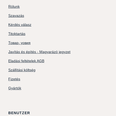
Rólunk
Szavazás
Kérdés válasz
Titoktartás
Товар- уовия
Javítás és építés - Magyarázó jegyzet
Eladási feltételek AGB
Szállítási költség
Fizetés
Gyártók
BENUTZER