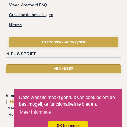
Vraag-Antwoord FAQ
Onvoltooide bestellingen
Nieuws
Расторжение покупки
NIEUWSBRIEF
Български
|
Català
|
Deutsche
|
Hrvatski
|
Čeština
|
Dansk
Deze website maakt gebruik van cookies om de
|
Nederlandse
|
English
|
Eesti keel
|
Français
|
Ελληνικά
|
best mogelijke functionaliteit te bieden.
Magyar
|
Italiano
|
Latviski
|
Norsk
|
Polski
|
Português
|
Meer informatie
Română
|
Русский
|
Српски
|
Slovenský
|
Slovenščina
|
Español
|
Svenska
|
Türkçe
|
OK begrepen