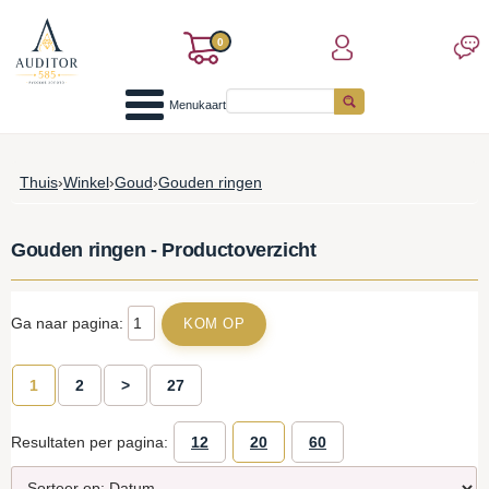
0
Menukaart
Thuis
›
Winkel
›
Goud
›
Gouden ringen
Gouden ringen - Productoverzicht
Ga naar pagina:
1
2
>
27
Resultaten per pagina:
12
20
60