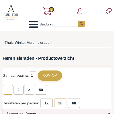
0
Menukaart
Thuis
›
Winkel
›
Heren sieraden
Heren sieraden - Productoverzicht
Ga naar pagina:
1
2
>
50
Resultaten per pagina:
12
20
60