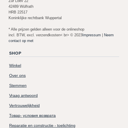
Zur Loev 22
42489 Wülfrath
HRB 22517
Koninklijke rechtbank Wuppertal
* Alle prijzen gelden alleen voor de onlineshop
incl. BTW, excl. verzendkosten< br> © 2023
Impressum
|
Neem
contact op met
SHOP
Winkel
Over ons
Stemmen
Vraag antwoord
Vertrouwelijkheid
Товар- условия возврата
Reparatie en constructie - toelichting