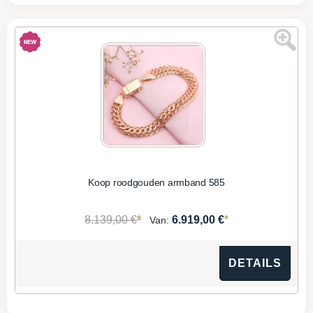
Koop roodgouden armband 585
*
*
8.139,00 €
6.919,00 €
Van:
DETAILS