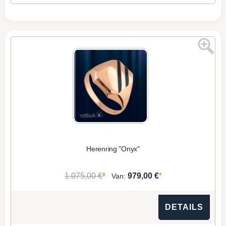
Herenring "Onyx"
*
*
1.075,00 €
979,00 €
Van:
DETAILS