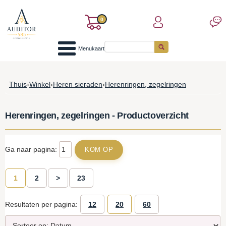
0
Menukaart
Thuis
›
Winkel
›
Heren sieraden
›
Herenringen, zegelringen
Herenringen, zegelringen - Productoverzicht
Ga naar pagina:
1
2
>
23
Resultaten per pagina:
12
20
60