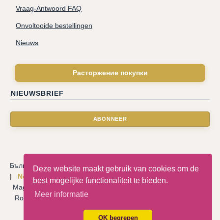
Vraag-Antwoord FAQ
Onvoltooide bestellingen
Nieuws
Расторжение покупки
NIEUWSBRIEF
Български
|
Català
|
Deutsche
|
Hrvatski
|
Čeština
|
Dansk
Deze website maakt gebruik van cookies om de
|
Nederlandse
|
English
|
Eesti keel
|
Français
|
Ελληνικά
|
best mogelijke functionaliteit te bieden.
Magyar
|
Italiano
|
Latviski
|
Norsk
|
Polski
|
Português
|
Meer informatie
Română
|
Русский
|
Српски
|
Slovenský
|
Slovenščina
|
Español
|
Svenska
|
Türkçe
|
OK begrepen