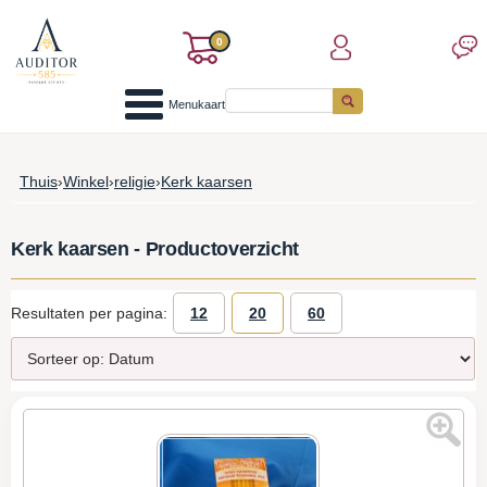
0
Menukaart
Thuis
›
Winkel
›
religie
›
Kerk kaarsen
Kerk kaarsen - Productoverzicht
Resultaten per pagina:
12
20
60