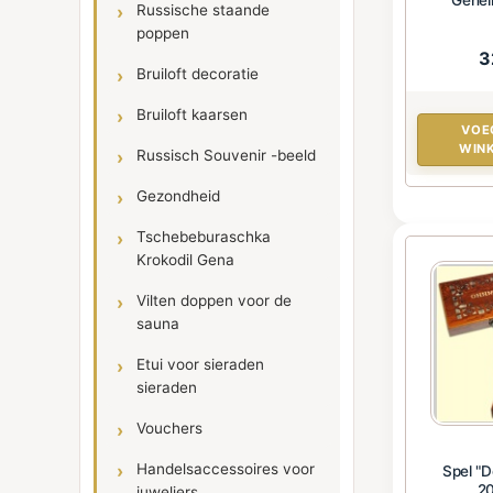
Russische staande
poppen
3
Bruiloft decoratie
Bruiloft kaarsen
VOE
WIN
Russisch Souvenir -beeld
Gezondheid
Tschebeburaschka
Krokodil Gena
Vilten doppen voor de
sauna
Etui voor sieraden
sieraden
Vouchers
Handelsaccessoires voor
Spel "D
2
juweliers