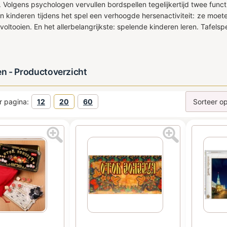
. Volgens psychologen vervullen bordspellen tegelijkertijd twee func
en kinderen tijdens het spel een verhoogde hersenactiviteit: ze moe
voltooien. En het allerbelangrijkste: spelende kinderen leren. Tafel
en - Productoverzicht
r pagina:
12
20
60