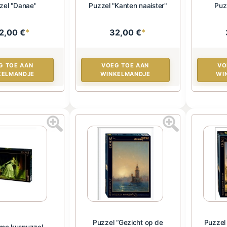
zel "Danae"
Puzzel "Kanten naaister"
Puz
2,00 €
*
32,00 €
*
G TOE AAN
VOEG TOE AAN
VO
KELMANDJE
WINKELMANDJE
WI
Puzzel “Gezicht op de
Puzzel
me kuspuzzel