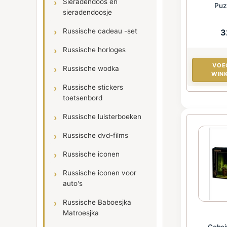
Sieradendoos en
Puz
sieradendoosje
Russische cadeau -set
3
Russische horloges
VOE
Russische wodka
WIN
Russische stickers
toetsenbord
Russische luisterboeken
Russische dvd-films
Russische iconen
Russische iconen voor
auto's
Russische Baboesjka
Matroesjka
Gehei