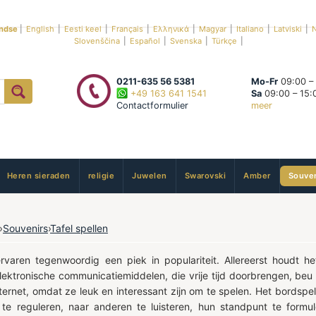
ndse
|
English
|
Eesti keel
|
Français
|
Ελληνικά
|
Magyar
|
Italiano
|
Latviski
|
N
Slovenščina
|
Español
|
Svenska
|
Türkçe
|
0211-635 56 5381
Mo-Fr
09:00 –
+49 163 641 1541
Sa
09:00 – 15:
Contactformulier
meer
Heren sieraden
religie
Juwelen
Swarovski
Amber
Souven
›
Souvenirs
›
Tafel spellen
ervaren tegenwoordig een piek in populariteit. Allereerst houdt 
elektronische communicatiemiddelen, die vrije tijd doorbrengen, be
internet, omdat ze leuk en interessant zijn om te spelen. Het bords
 te reguleren, naar anderen te luisteren, hun standpunt te form