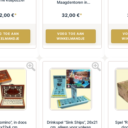
Maagdentoren in
Constantinopel”
2,00 €
*
32,00 €
*
G TOE AAN
VOEG TOE AAN
VO
KELMANDJE
WINKELMANDJE
WI
omino", in doos
Drinkspel “Sink Ships”, 26x21
Spel "R
0x12x4 cm
cm, alleen voor volwas...
doo