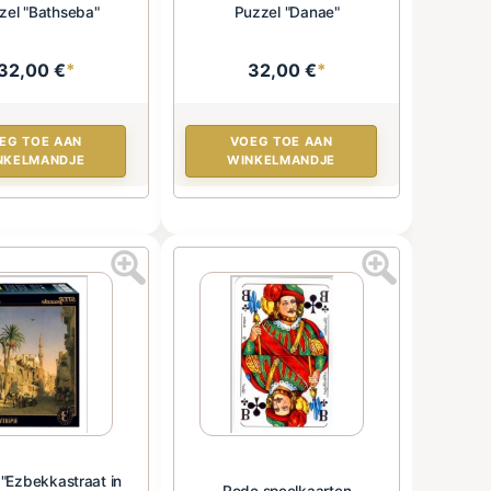
zel "Bathseba"
Puzzel "Danae"
32,00 €
*
32,00 €
*
EG TOE AAN
VOEG TOE AAN
NKELMANDJE
WINKELMANDJE
 "Ezbekkastraat in
Rode speelkaarten