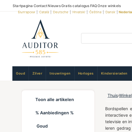
Startpagina
Contact
Nieuws
Gratis catalogus
FAQ
Onze winkels
Български
|
Català
|
Deutsche
|
Hrvatski
|
Čeština
|
Dansk
|
Nederla
Goud
Zilver
trouwringen
Horloges
Kindersieraden
Thuis
›
Winkel
Toon alle artikelen
Bordspellen 
% Aanbiedingen %
interactieve 
televisie en 
Goud
leren gedrag