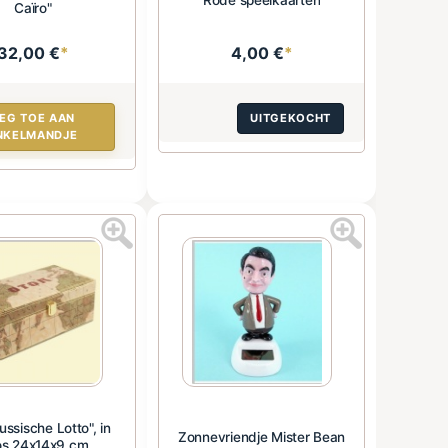
Caïro"
32,00 €
*
4,00 €
*
EG TOE AAN
UITGEKOCHT
NKELMANDJE
ussische Lotto", in
Zonnevriendje Mister Bean
s 24x14x9 cm