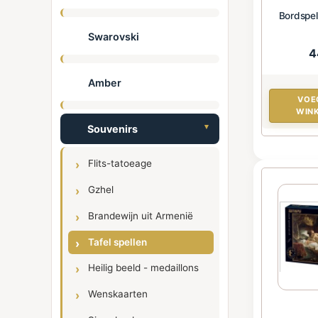
Bordspel
Swarovski
4
Amber
VOE
WIN
Souvenirs
Flits-tatoeage
Gzhel
Brandewijn uit Armenië
Tafel spellen
Heilig beeld - medaillons
Wenskaarten