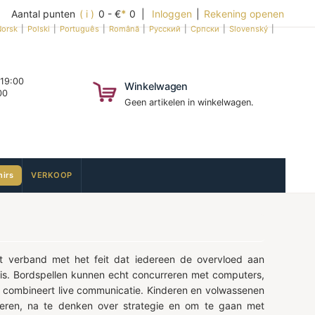
Aantal punten
( i )
0 - €
*
0 |
Inloggen
|
Rekening openen
orsk
|
Polski
|
Português
|
Română
|
Русский
|
Српски
|
Slovenský
|
 19:00
Winkelwagen
00
Geen artikelen in winkelwagen.
irs
VERKOOP
het verband met het feit dat iedereen de overvloed aan
u is. Bordspellen kunnen echt concurreren met computers,
pel combineert live communicatie. Kinderen en volwassenen
uleren, na te denken over strategie en om te gaan met