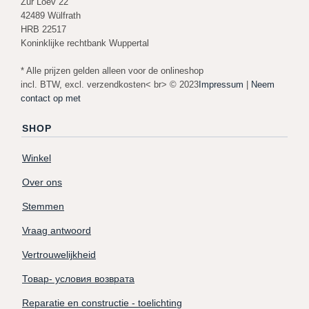
Zur Loev 22
42489 Wülfrath
HRB 22517
Koninklijke rechtbank Wuppertal
* Alle prijzen gelden alleen voor de onlineshop
incl. BTW, excl. verzendkosten< br> © 2023
Impressum
|
Neem
contact op met
SHOP
Winkel
Over ons
Stemmen
Vraag antwoord
Vertrouwelijkheid
Товар- условия возврата
Reparatie en constructie - toelichting