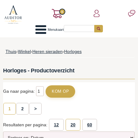
0
Menukaart
Thuis
›
Winkel
›
Heren sieraden
›
Horloges
Horloges - Productoverzicht
Ga naar pagina:
1
2
>
Resultaten per pagina:
12
20
60